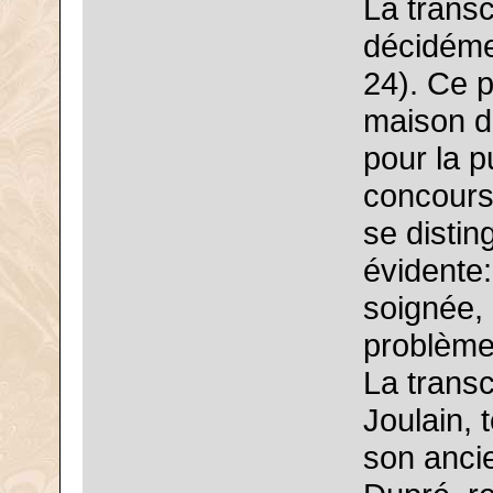
La transc
décidémen
24). Ce 
maison d'
pour la p
concours
se distin
évidente
soignée,
problème
La transc
Joulain,
son anci