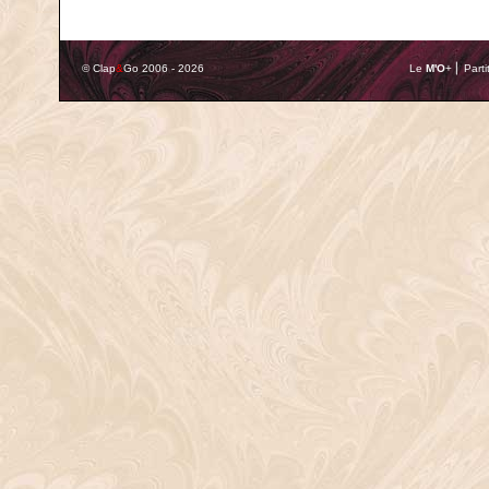
© Clap
&
Go 2006 - 2026
Le
M'O
+ ⎢ Parti