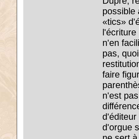
Dupré, re
possible 
«tics» d'
l'écritur
n'en facil
pas, quoi
restitutio
faire fig
parenthè
n'est pas
différenc
d'éditeur
d'orgue s
ne sert à