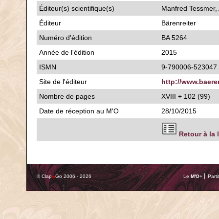
Éditeur(s) scientifique(s)
Manfred Tessmer, A
Éditeur
Bärenreiter
Numéro d'édition
BA 5264
Année de l'édition
2015
ISMN
9-790006-523047
Site de l'éditeur
http://www.baere
Nombre de pages
XVIII + 102 (99)
Date de réception au M'O
28/10/2015
Retour à la 
© Clap
&
Go 2006 - 2026
Le
M'O
+ ⎢ Parti