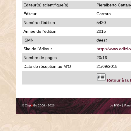
Éditeur(s) scientifique(s)
Pieralberto Cattan
Éditeur
Carrara
Numéro d'édition
5420
Année de l'édition
2015
ISMN
deest
Site de l'éditeur
http://www.edizio
Nombre de pages
20/16
Date de réception au M'O
21/09/2015
Retour à la 
© Clap
&
Go 2006 - 2026
Le
M'O
+ ⎢ Parti