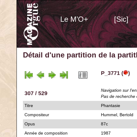
Le M’O+
[Sic]
Détail d'une partition de la part
P_3771 (
)
Navigation sur l'en
307 / 529
Pas de recherche 
Titre
Phantasie
Compositeur
Hummel, Bertold
Opus
87c
Année de composition
1987