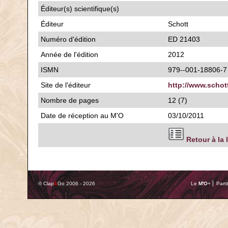
Éditeur(s) scientifique(s)
Éditeur
Schott
Numéro d'édition
ED 21403
Année de l'édition
2012
ISMN
979--001-18806-7
Site de l'éditeur
http://www.scho
Nombre de pages
12 (7)
Date de réception au M'O
03/10/2011
Retour à la 
© Clap
&
Go 2006 - 2026
Le
M'O
+ ⎢ Parti