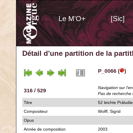
Le M’O+
[Sic]
Détail d'une partition de la part
P_0066 (
)
Navigation sur l'en
316 / 529
Pas de recherche 
Titre
52 leichte Präludi
Compositeur
Wolff, Sigrid
Opus
Année de composition
2003