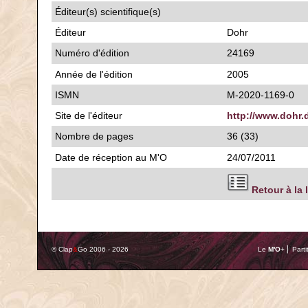
Éditeur(s) scientifique(s)
Éditeur
Dohr
Numéro d'édition
24169
Année de l'édition
2005
ISMN
M-2020-1169-0
Site de l'éditeur
http://www.dohr.
Nombre de pages
36 (33)
Date de réception au M'O
24/07/2011
Retour à la 
© Clap
&
Go 2006 - 2026
Le
M'O
+ ⎢ Parti