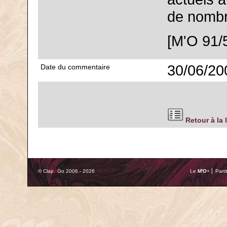
de nombr
[M'O 91/
30/06/20
Date du commentaire
Retour à la 
© Clap
&
Go 2006 - 2026
Le
M'O
+ ⎢ Parti