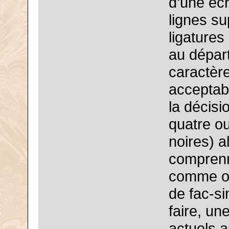
d’une écr
lignes s
ligatures
au départ
caractère
acceptabl
la décis
quatre ou
noires) a
comprenn
comme on
de fac-sim
faire, un
actuels a