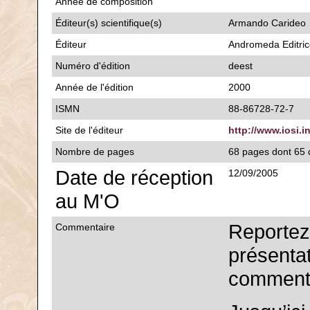
Année de composition
Éditeur(s) scientifique(s)
Armando Carideo
Éditeur
Andromeda Editri
Numéro d'édition
deest
Année de l'édition
2000
ISMN
88-86728-72-7
Site de l'éditeur
http://www.iosi.i
Nombre de pages
68 pages dont 65 d
Date de réception
12/09/2005
au M'O
Reportez
Commentaire
présentat
commenta