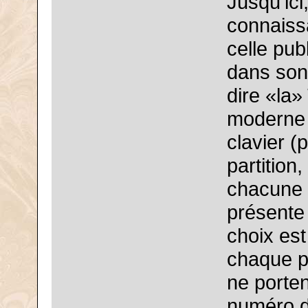
Jusqu’ici
connaissa
celle pub
dans son
dire «la»
moderne 
clavier 
partition
chacune 
présente
choix est
chaque piè
ne porten
numéro d