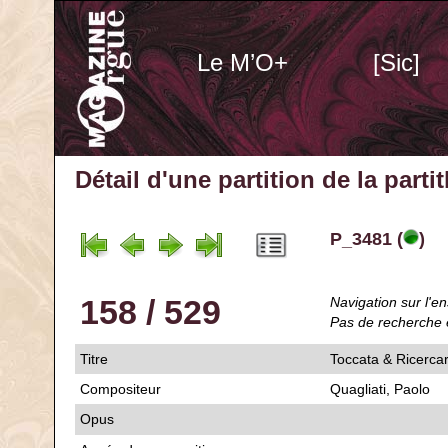
Le M’O+
[Sic]
Détail d'une partition de la part
P_3481 (
)
158 / 529
Navigation sur l'en
Pas de recherche 
Titre
Toccata & Ricercar
Compositeur
Quagliati, Paolo
Opus