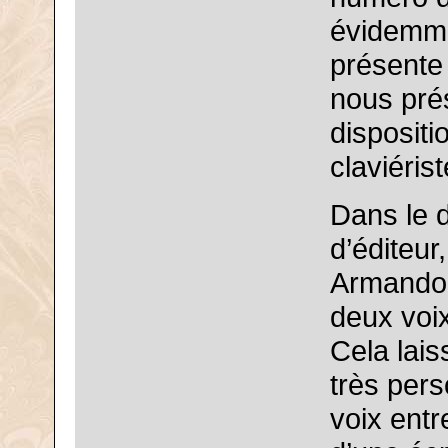
évidemmen
présente 
nous prés
dispositi
claviérist
Dans le d
d’éditeur
Armando C
deux voi
Cela lais
très pers
voix entr