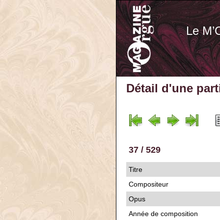
Le M’
Détail d'une par
37 / 529
Titre
Compositeur
Opus
Année de composition