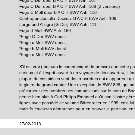
Fuge C-Dur über B A C H BWV Anh. 107
Fuge C-Dur über B A C H BWV Anh. 108 (2 versions)
Fuge C-Moll über B A C H BWV Anh. 110
Contrapunctus alla Decima. B A C H BWV Anh. 109
Largo und Allegro [G-Dur] BWV Anh. 111
Fuge d-Moll BWV Anh. 180
*Fuge C-Dur BWV deest
*Fuge c-Moll BWV deest
*Fuge h-Moll BWV deest
*Fuge c-Moll BWV deest
S'il est vrai (toujours le communiqué de presse) que cette par
curieux et à l'esprit ouvert à un voyage de découverte», il fa
plupart de ces pièces sont des œuvrettes qui n'apportent qu'u
la gloire du grand cantor. Une exception, le BWV 898, qui pou
précurseur des nombreuses compositions sur le nom de Bach
pense bien plus à Carl Philipp Emanuel qu'à son illustre père.
lignes avait possédé ce volume Bärenreiter en 1999, cela lui 
mais fructueuses démarches pour en trouver la partition, enr
27/02/2013