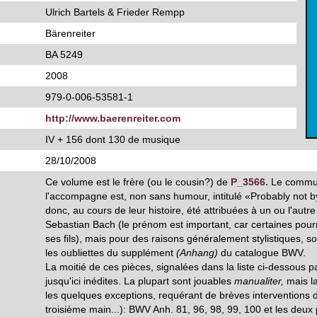
Ulrich Bartels & Frieder Rempp
Bärenreiter
BA 5249
2008
979-0-006-53581-1
http://www.baerenreiter.com
IV + 156 dont 130 de musique
28/10/2008
Ce volume est le frère (ou le cousin?) de
P_3566.
Le commun
l'accompagne est, non sans humour, intitulé «Probably not 
donc, au cours de leur histoire, été attribuées à un ou l'au
Sebastian Bach (le prénom est important, car certaines pourr
ses fils), mais pour des raisons généralement stylistiques, s
les oubliettes du supplément
(Anhang)
du catalogue BWV.
La moitié de ces pièces, signalées dans la liste ci-dessous p
jusqu'ici inédites. La plupart sont jouables
manualiter,
mais la
les quelques exceptions, requérant de brèves interventions 
troisième main...): BWV Anh. 81, 96, 98, 99, 100 et les deux