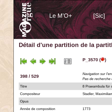
Le M’O+
[Sic]
Détail d'une partition de la part
P_3570 (
)
Navigation sur l'en
398 / 529
Pas de recherche 
Titre
8 Praeambula für d
Compositeur
Stadler, Maximilia
Opus
Année de composition
1773