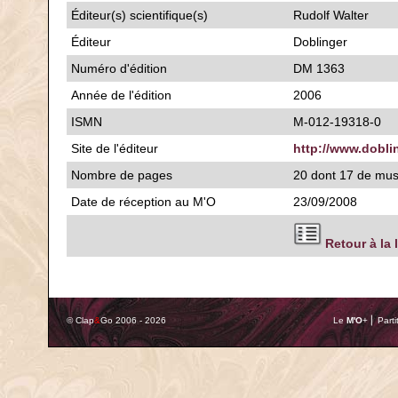
Éditeur(s) scientifique(s)
Rudolf Walter
Éditeur
Doblinger
Numéro d'édition
DM 1363
Année de l'édition
2006
ISMN
M-012-19318-0
Site de l'éditeur
http://www.dobli
Nombre de pages
20 dont 17 de mu
Date de réception au M'O
23/09/2008
Retour à la 
© Clap
&
Go 2006 - 2026
Le
M'O
+ ⎢ Parti