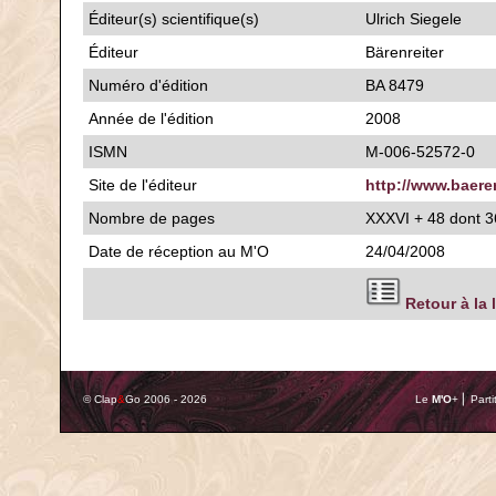
Éditeur(s) scientifique(s)
Ulrich Siegele
Éditeur
Bärenreiter
Numéro d'édition
BA 8479
Année de l'édition
2008
ISMN
M-006-52572-0
Site de l'éditeur
http://www.baere
Nombre de pages
XXXVI + 48 dont 
Date de réception au M'O
24/04/2008
Retour à la 
© Clap
&
Go 2006 - 2026
Le
M'O
+ ⎢ Parti