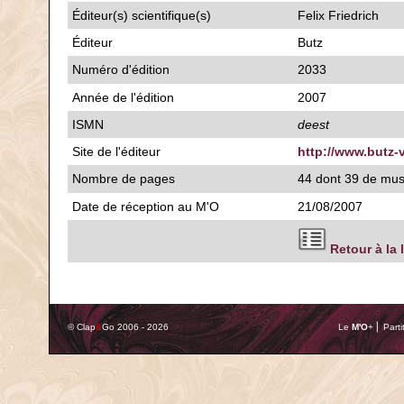
Éditeur(s) scientifique(s)
Felix Friedrich
Éditeur
Butz
Numéro d'édition
2033
Année de l'édition
2007
ISMN
deest
Site de l'éditeur
http://www.butz-
Nombre de pages
44 dont 39 de mu
Date de réception au M'O
21/08/2007
Retour à la 
© Clap
&
Go 2006 - 2026
Le
M'O
+ ⎢ Parti