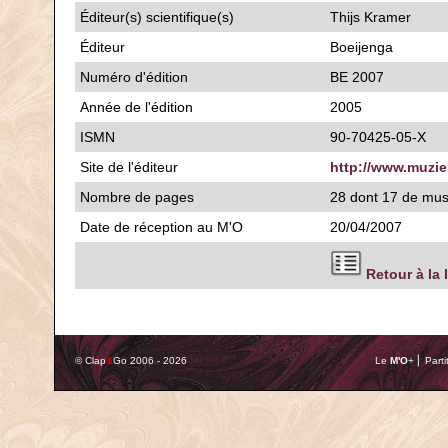
Éditeur(s) scientifique(s)
Thijs Kramer
Éditeur
Boeijenga
Numéro d'édition
BE 2007
Année de l'édition
2005
ISMN
90-70425-05-X
Site de l'éditeur
http://www.muzie
Nombre de pages
28 dont 17 de mu
Date de réception au M'O
20/04/2007
Retour à la 
© Clap
&
Go 2006 - 2026
Le
M'O
+ ⎢ Parti