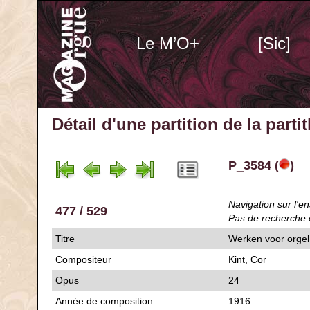
Le M’O+
[Sic]
Détail d'une partition de la part
P_3584 (
)
Navigation sur l'en
477 / 529
Pas de recherche 
Titre
Werken voor orgel.
Compositeur
Kint, Cor
Opus
24
Année de composition
1916