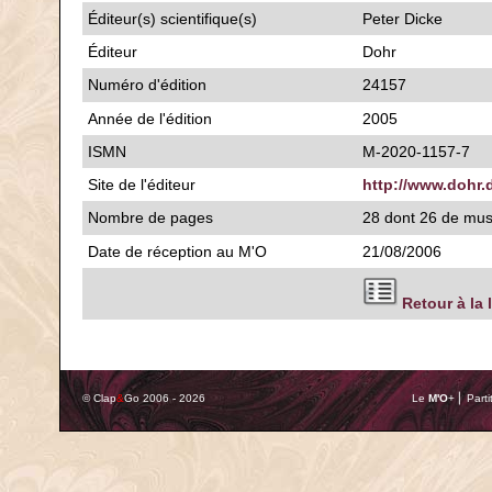
Éditeur(s) scientifique(s)
Peter Dicke
Éditeur
Dohr
Numéro d'édition
24157
Année de l'édition
2005
ISMN
M-2020-1157-7
Site de l'éditeur
http://www.dohr.
Nombre de pages
28 dont 26 de mu
Date de réception au M'O
21/08/2006
Retour à la 
© Clap
&
Go 2006 - 2026
Le
M'O
+ ⎢ Parti