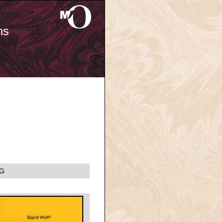
ns
EG