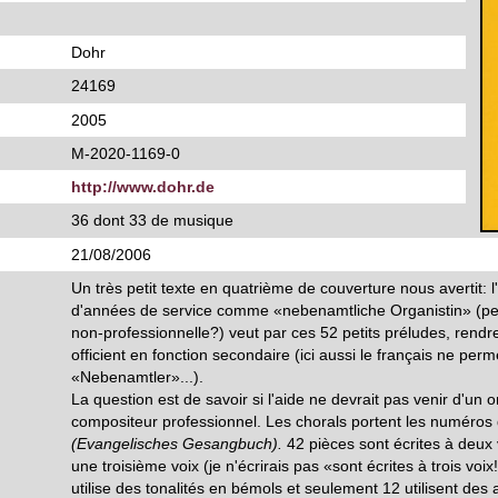
Dohr
24169
2005
M-2020-1169-0
http://www.dohr.de
36 dont 33 de musique
21/08/2006
Un très petit texte en quatrième de couverture nous avertit: l
d'années de service comme «nebenamtliche Organistin» (peu
non-professionnelle?) veut par ces 52 petits préludes, rendr
officient en fonction secondaire (ici aussi le français ne perm
«Nebenamtler»...).
La question est de savoir si l'aide ne devrait pas venir d'un 
compositeur professionnel. Les chorals portent les numéros
(Evangelisches Gesangbuch).
42 pièces sont écrites à deux vo
une troisième voix (je n'écrirais pas «sont écrites à trois voi
utilise des tonalités en bémols et seulement 12 utilisent des