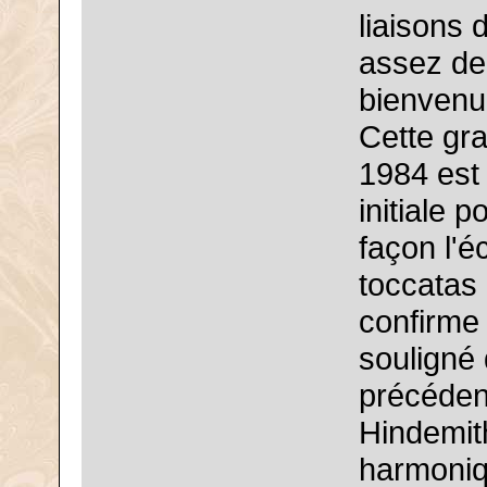
liaisons
assez de
bienvenue,
Cette gr
1984 est
initiale 
façon l'é
toccatas 
confirme 
souligné
précédent
Hindemith
harmoniqu