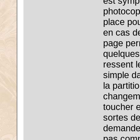
est symp
photocopi
place pou
en cas d
page perm
quelques 
ressent l
simple da
la partit
changeme
toucher e
sortes de
demandera
pas comp