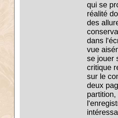
qui se pr
réalité d
des allur
conservan
dans l'éc
vue aisé
se jouer
critique r
sur le co
deux pag
partition
l'enregis
intéressa