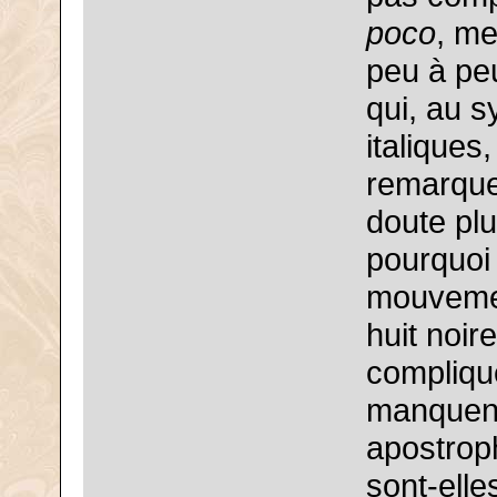
poco
, m
peu à peu
qui, au s
italiques
remarque
doute plu
pourquoi 
mouvemen
huit noir
compliqué
manquent 
apostroph
sont-ell