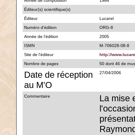
Année de composition
1984
Éditeur(s) scientifique(s)
Éditeur
Lucarel
Numéro d'édition
ORG-8
Année de l'édition
2005
ISMN
M-706028-08-8
Site de l'éditeur
http://www.lucar
Nombre de pages
50 dont 46 de mu
Date de réception
27/04/2006
au M'O
La mise 
Commentaire
l'occasio
présentat
Raymond