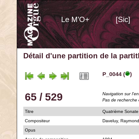
Le M’O+
[Sic]
Détail d'une partition de la part
P_0044 (
)
65 / 529
Navigation sur l'en
Pas de recherche 
Titre
Quatrième Sonate
Compositeur
Daveluy, Raymon
Opus