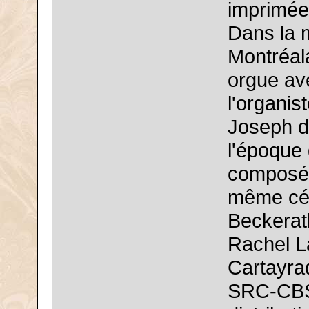
imprimée
Dans la m
Montréala
orgue av
l'organis
Joseph de
l'époque 
composé 
même cél
Beckerath
Rachel L
Cartayrad
SRC-CBS 