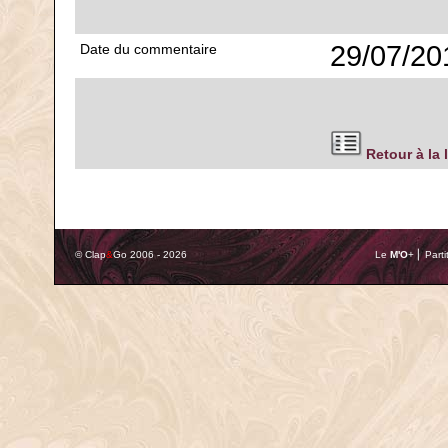
29/07/20
Date du commentaire
Retour à la 
© Clap
&
Go 2006 - 2026
Le
M'O
+ ⎢ Parti