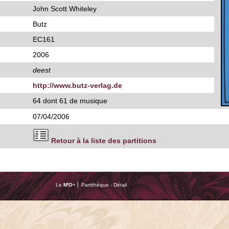
John Scott Whiteley
Butz
EC161
2006
deest
http://www.butz-verlag.de
64 dont 61 de musique
07/04/2006
Retour à la liste des partitions
Le
M'O
+ ⎢ Partithèque - Détail