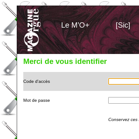
Le M’O+
[Sic]
Merci de vous identifier
Code d'accès
Mot de passe
Conservez ces i