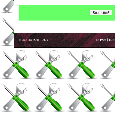
© Clap
&
Go 2006 - 2026
Le
M'O
+ ⎢ Ident