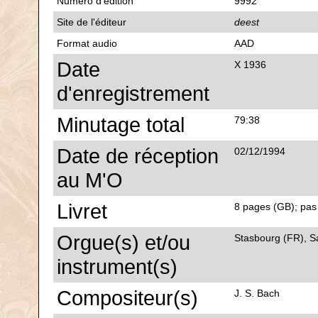
Numéro d'édition
9992
Site de l'éditeur
deest
Format audio
AAD
Date
X 1936
d'enregistrement
Minutage total
79:38
Date de réception
02/12/1994
au M'O
Livret
8 pages (GB); pas 
Orgue(s) et/ou
Stasbourg (FR), Sa
instrument(s)
Compositeur(s)
J. S. Bach