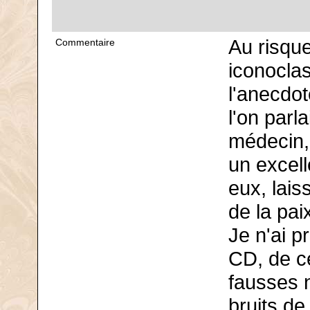
Au risqu
Commentaire
iconoclas
l'anecdot
l'on parl
médecin, 
un excell
eux, lais
de la pai
Je n'ai p
CD, de ce
fausses 
bruits de