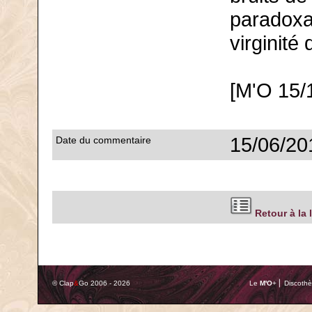
paradoxa
virginité 
[M'O 15/
15/06/20
Date du commentaire
Retour à la 
© Clap
&
Go 2006 - 2026
Le
M'O
+ ⎢ Discothè