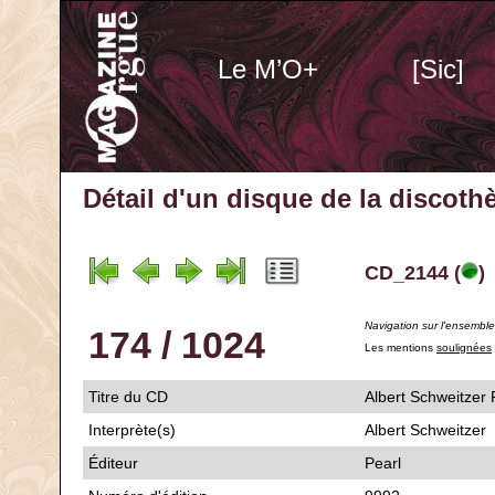
Le M’O+
[Sic]
Détail d'un disque de la discot
CD_2144 (
)
Navigation sur l'ensembl
174 / 1024
Les mentions
soulignées
Titre du CD
Albert Schweitzer 
Interprète(s)
Albert Schweitzer
Éditeur
Pearl