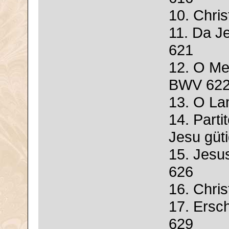
10. Chri
11. Da J
621
12. O Me
BWV 62
13. O La
14. Parti
Jesu güt
15. Jesu
626
16. Chri
17. Ersc
629