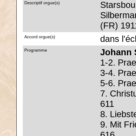
Starsbou
Descriptif orgue(s)
Silberma
(FR) 1911
dans l'é
Accord orgue(s)
Johann 
Programme
1-2. Pra
3-4. Pra
5-6. Pra
7. Chris
611
8. Liebst
9. Mit Fr
616