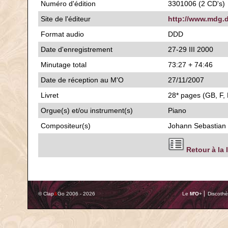
Numéro d'édition
3301006 (2 CD's)
Site de l'éditeur
http://www.mdg.
Format audio
DDD
Date d'enregistrement
27-29 III 2000
Minutage total
73:27 + 74:46
Date de réception au M'O
27/11/2007
Livret
28* pages (GB, F, 
Orgue(s) et/ou instrument(s)
Piano
Compositeur(s)
Johann Sebastian
Retour à la 
© Clap
&
Go 2006 - 2026
Le
M'O
+ ⎢ Discothè