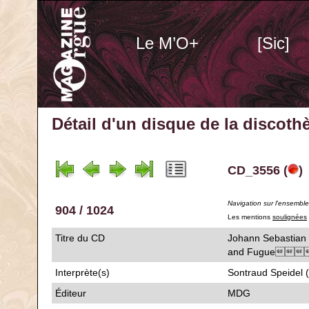
Le M’O+
[Sic]
Détail d'un disque de la discot
CD_3556 (
)
Navigation sur l'ensembl
904 / 1024
Les mentions
soulignées
Titre du CD
Johann Sebastian 
and Fugue
Interprète(s)
Sontraud Speidel 
Éditeur
MDG