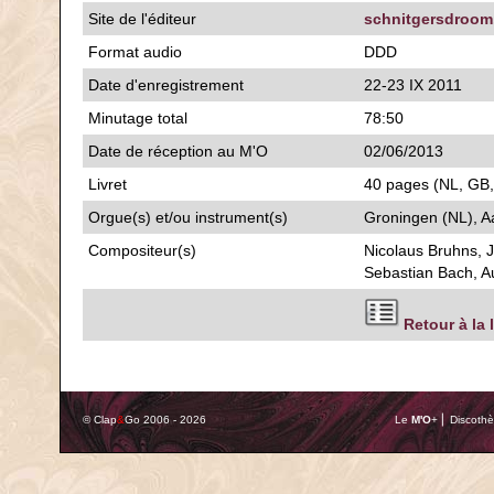
Site de l'éditeur
schnitgersdroom
Format audio
DDD
Date d'enregistrement
22-23 IX 2011
Minutage total
78:50
Date de réception au M'O
02/06/2013
Livret
40 pages (NL, GB, 
Orgue(s) et/ou instrument(s)
Groningen (NL), A
Compositeur(s)
Nicolaus Bruhns, 
Sebastian Bach, Au
Retour à la 
© Clap
&
Go 2006 - 2026
Le
M'O
+ ⎢ Discothè