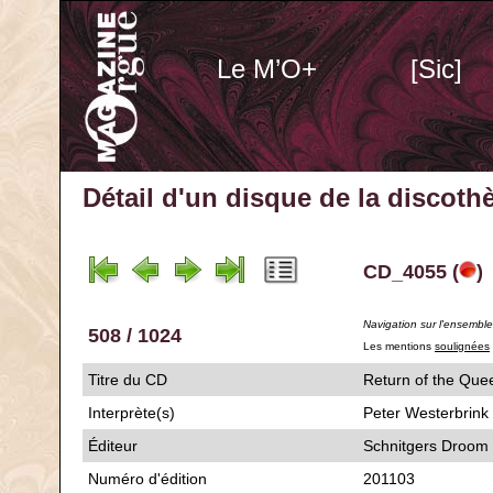
Le M’O+
[Sic]
Détail d'un disque de la discot
CD_4055 (
)
Navigation sur l'ensembl
508 / 1024
Les mentions
soulignées
Titre du CD
Return of the
Interprète(s)
Peter Westerbrink
Éditeur
Schnitgers Droom
Numéro d'édition
201103