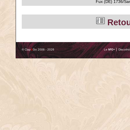
Fux (DE) 1736/San
Retou
© Clap
&
Go 2006 - 2026
Le
M'O
+ ⎢ Discothè