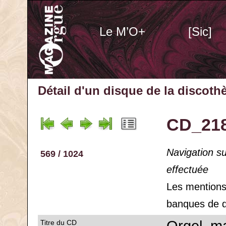
Le M’O+
[Sic]
Détail d'un disque de la discot
CD_218
Navigation s
569 / 1024
effectuée
Les mention
banques de d
Titre du CD