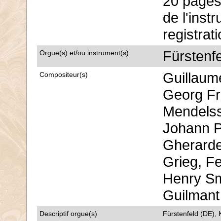
20 pages 
de l'inst
registrat
Fürstenfe
Orgue(s) et/ou instrument(s)
Guillaum
Compositeur(s)
Georg Fri
Mendelss
Johann P
Gherarde
Grieg, Fe
Henry Sm
Guilmant
Descriptif orgue(s)
Fürstenfeld (DE), 