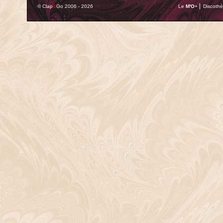
© Clap
&
Go 2006 - 2026
Le
M'O
+ ⎢ Discothè