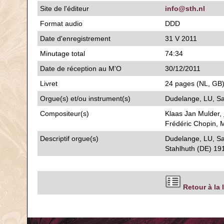
Site de l'éditeur
info@sth.nl
Format audio
DDD
Date d'enregistrement
31 V 2011
Minutage total
74:34
Date de réception au M'O
30/12/2011
Livret
24 pages (NL, GB);
Orgue(s) et/ou instrument(s)
Dudelange, LU, Sa
Compositeur(s)
Klaas Jan Mulder,
Frédéric Chopin, M
Descriptif orgue(s)
Dudelange, LU, Sa
Stahlhuth (DE) 19
Retour à la 