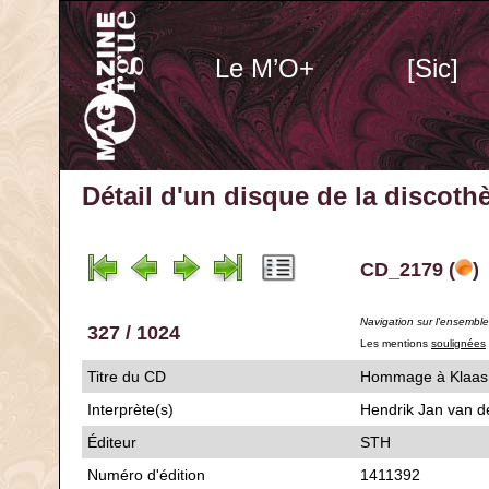
Le M’O+
[Sic]
Détail d'un disque de la discot
CD_2179 (
)
Navigation sur l'ensembl
327 / 1024
Les mentions
soulignées
Titre du CD
Hommage à Kl
Interprète(s)
Hendrik Jan van d
Éditeur
STH
Numéro d'édition
1411392