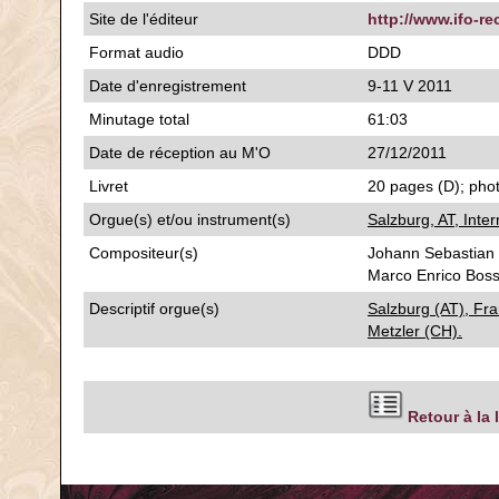
Site de l'éditeur
http://www.ifo-re
Format audio
DDD
Date d'enregistrement
9-11 V 2011
Minutage total
61:03
Date de réception au M'O
27/12/2011
Livret
20 pages (D); phot
Orgue(s) et/ou instrument(s)
Salzburg, AT, Inte
Compositeur(s)
Johann Sebastian 
Marco Enrico Boss
Descriptif orgue(s)
Salzburg (AT), Fra
Metzler (CH).
Retour à la 