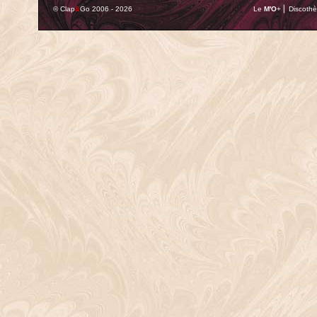
© Clap
&
Go 2006 - 2026
Le
M'O
+ ⎢ Discothè