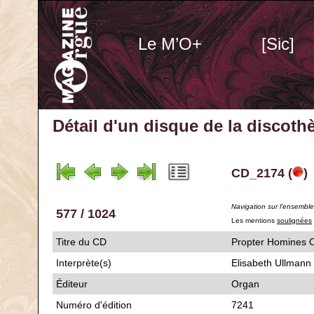
Le M’O+
[Sic]
Détail d'un disque de la discot
CD_2174 (
)
Navigation sur l'ensembl
577 / 1024
Les mentions
soulignées
Titre du CD
Propter Homin
Interprète(s)
Elisabeth Ullmann
Éditeur
Organ
Numéro d'édition
7241