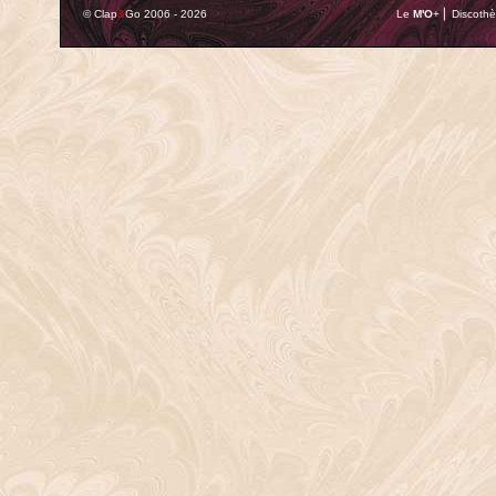
© Clap
&
Go 2006 - 2026
Le
M'O
+ ⎢ Discothè