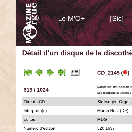
Le M’O+
[Sic]
Détail d'un disque de la discot
CD_2145 (
)
Navigation sur l'ensembl
615 / 1024
Les mentions
soulignées
Titre du CD
Stellwagen-Org
Interprète(s)
Martin Rost (DE)
Éditeur
MDG
Numéro d'édition
320 1697