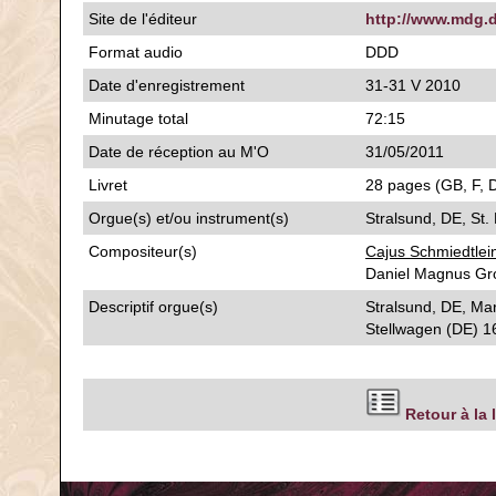
Site de l'éditeur
http://www.mdg.
Format audio
DDD
Date d'enregistrement
31-31 V 2010
Minutage total
72:15
Date de réception au M'O
31/05/2011
Livret
28 pages (GB, F, D)
Orgue(s) et/ou instrument(s)
Stralsund, DE, St.
Compositeur(s)
Cajus Schmiedtlei
Daniel Magnus Gro
Descriptif orgue(s)
Stralsund, DE, Mar
Stellwagen (DE) 1
Retour à la 