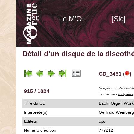
Le M’O+
[Sic]
Détail d'un disque de la discot
CD_3451 (
)
Navigation sur l'ensembl
915 / 1024
Les mentions
soulignées
Titre du CD
Bach. Organ W
Interprète(s)
Gerhard Weinberg
Éditeur
cpo
Numéro d'édition
777212