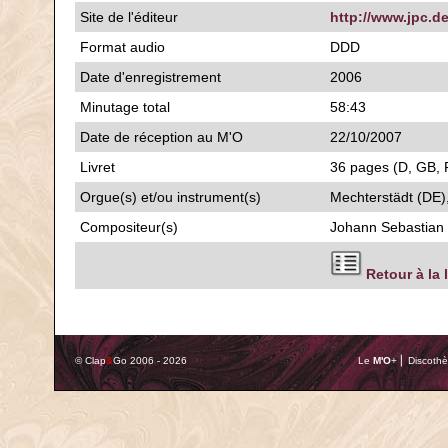
Site de l'éditeur
http://www.jpc.d
Format audio
DDD
Date d'enregistrement
2006
Minutage total
58:43
Date de réception au M'O
22/10/2007
Livret
36 pages (D, GB, F)
Orgue(s) et/ou instrument(s)
Mechterstädt (DE)
Compositeur(s)
Johann Sebastian
Retour à la 
© Clap
&
Go 2006 - 2026
Le
M'O
+ ⎢ Discothè