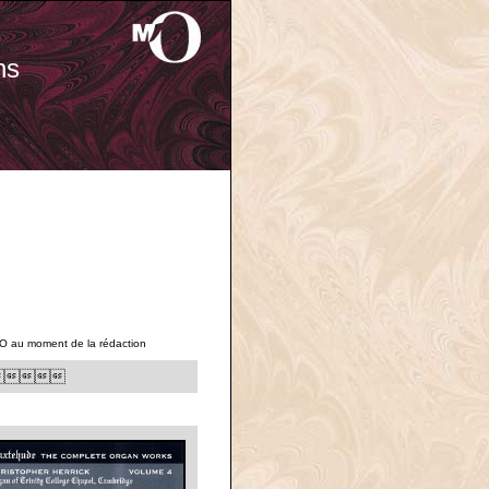
ns
'O au moment de la rédaction
