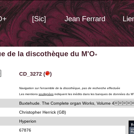
O+
[Sic]
Jean Ferrard
Lie
ue de la discothèque du M'O
+
CD_3272 (
)
Navigation sur l'ensemble de la discothèque, pas de recherche effectuée
Les mentions
soulignées
indiquent les inédits dans les banques de données du M
Buxtehude. The Complete organ Works, Volume 4
Christopher Herrick (GB)
Hyperion
67876