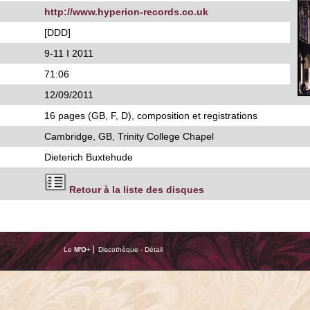
http://www.hyperion-records.co.uk
[DDD]
9-11 I 2011
71:06
12/09/2011
16 pages (GB, F, D), composition et registrations
Cambridge, GB, Trinity College Chapel
Dieterich Buxtehude
Retour à la liste des disques
Le
M'O
+ ⎢ Discothèque - Détail