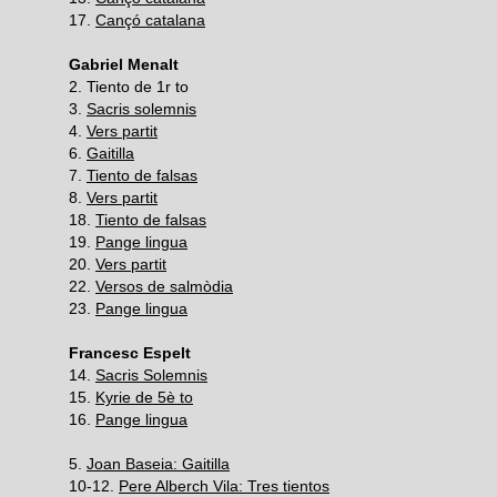
17.
Cançó catalana
Gabriel Menalt
2. Tiento de 1r to
3.
Sacris solemnis
4.
Vers partit
6.
Gaitilla
7.
Tiento de falsas
8.
Vers partit
18.
Tiento de falsas
19.
Pange lingua
20.
Vers partit
22.
Versos de salmòdia
23.
Pange lingua
Francesc Espelt
14.
Sacris Solemnis
15.
Kyrie de 5è to
16.
Pange lingua
5.
Joan Baseia: Gaitilla
10-12.
Pere Alberch Vila: Tres tientos