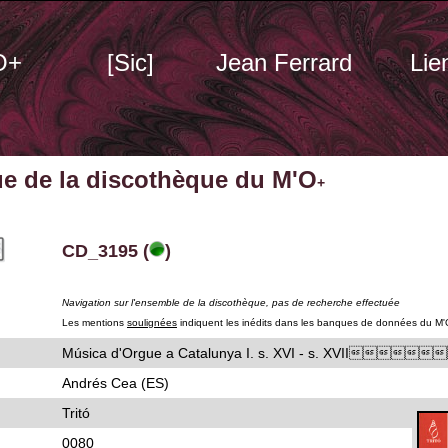
O+
[Sic]
Jean Ferrard
Lie
ue de la discothèque du M'O
+
CD_3195 (
)
Navigation sur l'ensemble de la discothèque, pas de recherche effectuée
Les mentions
soulignées
indiquent les inédits dans les banques de données du M'
Música d'Orgue a Catalunya I. s. XVI - s. XVII
Andrés Cea (ES)
Tritó
0080