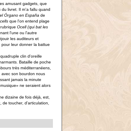
ues amusant gadgets, que
du livret. Il m'a fallu quand
 del Órgano en España
de
cells
que l'on entend plage
a rubrique
Ocell (qui bat les
nant l'une ou l'autre
jouir les auditeurs et
, pour leur donner la battue
quadruple clin d'oreille
charmants. Bataille de poche
mbours très méditerranéens,
a
avec son bourdon nous
assant jamais la minute
e musique» ne seraient alors
e dizaine de fois déjà, est,
, de toucher, d'articulation,