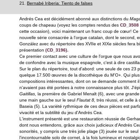
21.
Bernabé Iriberia: Tiento de falses
Andrés Cea est décidément abonné aux distinctions du
Maga
coups de chapeau (voyez les comptes rendus des
CD_3508
cette occasion), voici maintenant un franc coup de cœur! Ce
nouvelle série consacrée à l'orgue catalan, dont le second, e
González avec du répertoire des XVIIe et XIXe siècles fera bie
présentation
(CD_3196).
Ce premier contact avec une culture de l'orgue que nous av
de confondre avec la musique espagnole, c'est à dire castillan
Sur le plan du répertoire, tout d'abord: une seule de ces 23 p
quelque 17.500 œuvres de la discothèque du M'O+. Qui plus 
compositions intéressantes, dont on se demande comment il p
n'avaient pas été portées à notre connaissance plus tôt. J'épi
Gaitillas,
la première de Gabriel Menalt (6), avec une grande 
une main gauche sur le seul
Flautat 8,
très réussi, et celle 
Baseia (5). La variété rythmique de ces deux pièces est parf
vivacité et la subtilité du jeu d'Andrés Cea.
L'instrument présenté est une restauration réussie de Gerha
dont nous entendons, grâce aux choix judicieux d'Andrés Cea,
sonorités, y compris une très jolie plage (3) jouée sur le seul
l'incontournable solo de cornet, à la fois lumineux et nostalgi