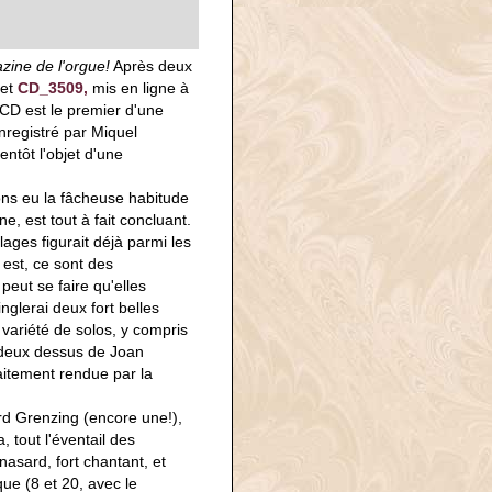
zine de l'orgue!
Après deux
et
CD_3509,
mis en ligne à
 CD est le premier d'une
nregistré par Miquel
ntôt l'objet d'une
ons eu la fâcheuse habitude
e, est tout à fait concluant.
lages figurait déjà parmi les
est, ce sont des
eut se faire qu'elles
nglerai deux fort belles
variété de solos, y compris
à deux dessus de Joan
aitement rendue par la
rd Grenzing (encore une!),
 tout l'éventail des
 nasard, fort chantant, et
que (8 et 20, avec le