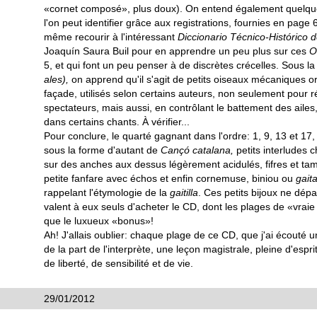
«cornet composé», plus doux). On entend également quelq
l'on peut identifier grâce aux registrations, fournies en page 6 
même recourir à l'intéressant
Diccionario Técnico-Histórico
Joaquín Saura Buil pour en apprendre un peu plus sur ces
O
5, et qui font un peu penser à de discrètes crécelles. Sous l
ales),
on apprend qu'il s'agit de petits oiseaux mécaniques or
façade, utilisés selon certains auteurs, non seulement pour ré
spectateurs, mais aussi, en contrôlant le battement des ailes
dans certains chants. À vérifier...
Pour conclure, le quarté gagnant dans l'ordre: 1, 9, 13 et 17, 
sous la forme d'autant de
Cançó catalana,
petits interludes 
sur des anches aux dessus légèrement acidulés, fifres et ta
petite fanfare avec échos et enfin cornemuse, biniou ou
gait
rappelant l'étymologie de la
gaitilla
. Ces petits bijoux ne dép
valent à eux seuls d'acheter le CD, dont les plages de «vrai
que le luxueux «bonus»!
Ah! J'allais oublier: chaque plage de ce CD, que j'ai écouté un
de la part de l'interprète, une leçon magistrale, pleine d'esprit
de liberté, de sensibilité et de vie.
29/01/2012