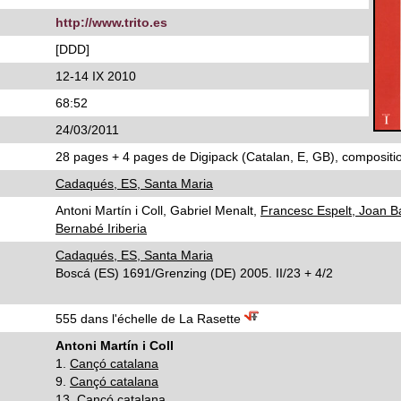
http://www.trito.es
[DDD]
12-14 IX 2010
68:52
24/03/2011
28 pages + 4 pages de Digipack (Catalan, E, GB), composition
Cadaqués, ES, Santa Maria
Antoni Martín i Coll, Gabriel Menalt,
Francesc Espelt, Joan B
Bernabé Iriberia
Cadaqués, ES, Santa Maria
Boscá (ES) 1691/Grenzing (DE) 2005. II/23 + 4/2
555 dans l'échelle de La Rasette
Antoni Martín i Coll
1.
Cançó catalana
9.
Cançó catalana
13.
Cançó catalana