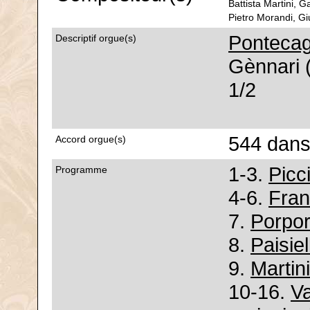
Battista Martini, G
Pietro Morandi, G
Pontecag
Descriptif orgue(s)
Gènnari (
1/2
544 dans
Accord orgue(s)
1-3.
Picc
Programme
4-6.
Fran
7.
Porpor
8.
Paisie
9.
Martin
10-16.
Va