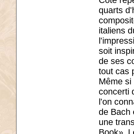
Côté répe
quarts d'
composit
italiens 
l'impress
soit insp
de ses co
tout cas
Même si 
concerti
l'on conn
de Bach e
une tran
Book». Le