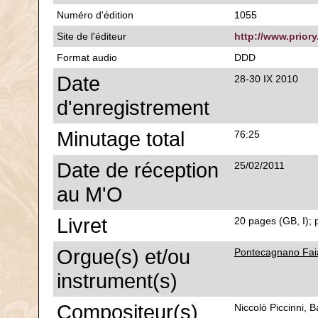
Numéro d'édition
1055
Site de l'éditeur
http://www.priory
Format audio
DDD
Date
28-30 IX 2010
d'enregistrement
Minutage total
76:25
Date de réception
25/02/2011
au M'O
Livret
20 pages (GB, I); p
Orgue(s) et/ou
Pontecagnano Faia
instrument(s)
Compositeur(s)
Niccolò Piccinni, 