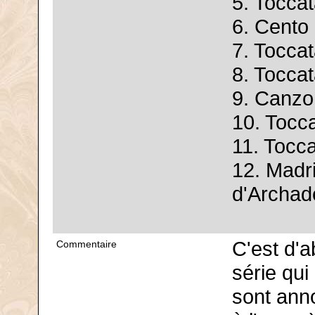
5. Toccat
6. Cento 
7. Tocca
8. Tocca
9. Canzo
10. Tocc
11. Tocc
12. Madr
d'Archade
C'est d'
Commentaire
série qui
sont ann