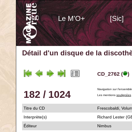
Le M’O+
[Sic]
Détail d'un disque de la discot
CD_2762 (
)
Navigation sur l'ensembl
182 / 1024
Les mentions
soulignées
Titre du CD
Frescobaldi, 
Interprète(s)
Richard Lester (G
Éditeur
Nimbus