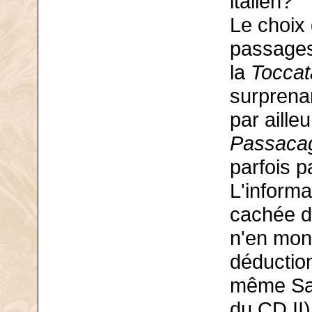
italien?
Le choix 
passages
la
Toccat
surprenan
par aille
Passacag
parfois p
L'informa
cachée da
n'en mont
déduction
même San
du CD II)