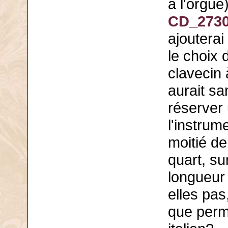
à l'orgu
CD_2730
ajouterai
le choix 
clavecin à
aurait sa
réserver
l'instrum
moitié de
quart, su
longueur 
elles pas
que perme