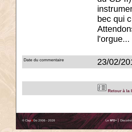
instrume
bec qui c
Attendons
l'orgue...
23/02/20
Date du commentaire
Retour à la 
© Clap
&
Go 2006 - 2026
Le
M'O
+ ⎢ Discothè