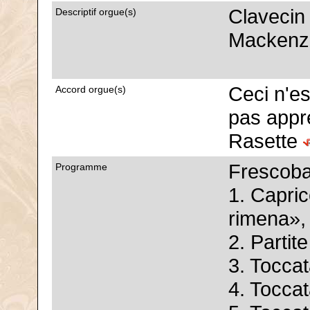
Clavecin
Descriptif orgue(s)
Mackenzi
Ceci n'es
Accord orgue(s)
pas appré
Rasette
Frescoba
Programme
1. Capric
rimena», 
2. Partit
3. Tocca
4. Tocca