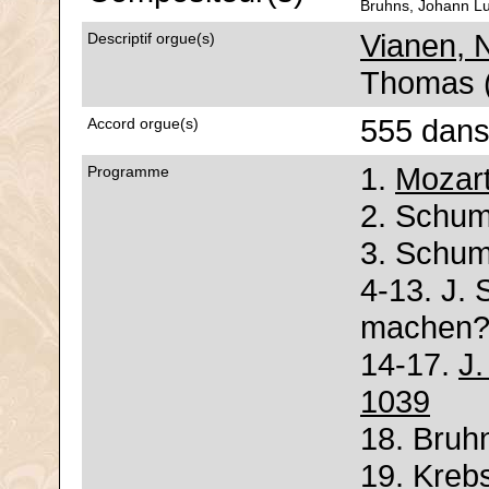
Bruhns, Johann Lu
Vianen, 
Descriptif orgue(s)
Thomas (
555 dans
Accord orgue(s)
1.
Mozart
Programme
2. Schu
3. Schu
4-13. J. 
machen
14-17.
J
1039
18. Bruh
19. Krebs