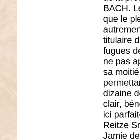
BACH. Le 
que le pl
autremen
titulaire
fugues d
ne pas ap
sa moitié
permettan
dizaine d
clair, bé
ici parfa
Reitze Sm
Jamie de 