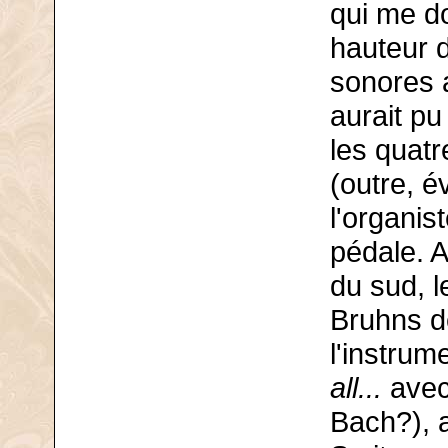
qui me d
hauteur 
sonores a
aurait pu
les quat
(outre, é
l'organist
pédale. A
du sud, 
Bruhns dé
l'instrum
all...
avec
Bach?), 