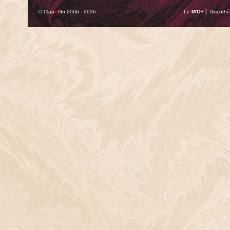
© Clap
&
Go 2006 - 2026
Le
M'O
+ ⎢ Discothè