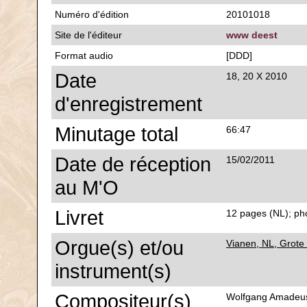
Numéro d'édition
20101018
Site de l'éditeur
www deest
Format audio
[DDD]
Date
18, 20 X 2010
d'enregistrement
Minutage total
66:47
Date de réception
15/02/2011
au M'O
Livret
12 pages (NL); phot
Orgue(s) et/ou
Vianen, NL, Grote
instrument(s)
Compositeur(s)
Wolfgang Amadeus