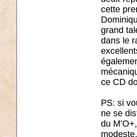
cette pre
Dominiqu
grand tal
dans le r
excellent
également
mécaniqu
ce CD do
PS: si v
ne se di
du M'O+, 
modeste,