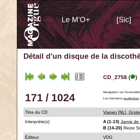
Le M’O+
[Sic]
Détail d'un disque de la discot
CD_2758 (
)
Navigation sur l'ensembl
171 / 1024
Les mentions
soulignées
Titre du CD
Vianen [NL], 
Interprète(s)
A (1-13)
Jamie de 
B (14-20)
Reize Sm
Éditeur
VDG