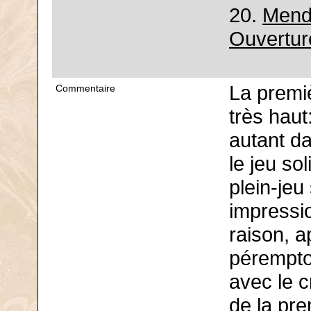
20.
Mende
Ouvertur
La premi
Commentaire
très haut
autant da
le jeu so
plein-jeu
impressio
raison, a
pérempto
avec le 
de la pr