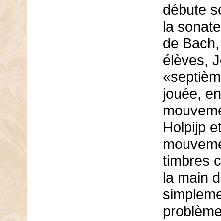
débute so
la sonat
de Bach,
élèves, J
«septième
jouée, en
mouvemen
Holpijp e
mouvemen
timbres c
la main dr
simplemen
problème