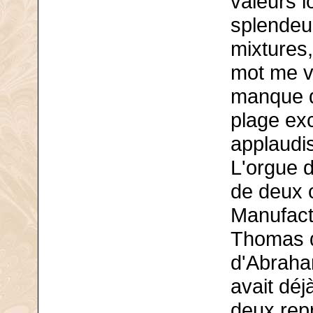
valeurs l
splendeu
mixtures,
mot me v
manque q
plage exc
applaudis
L'orgue 
de deux c
Manufact
Thomas d
d'Abraham
avait déj
deux rep