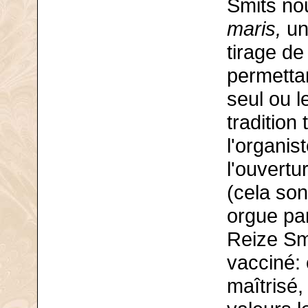
Smits nou
maris,
un 
tirage de
permetta
seul ou 
tradition
l'organis
l'ouvertu
(cela so
orgue par
Reize Sm
vacciné:
maîtrisé