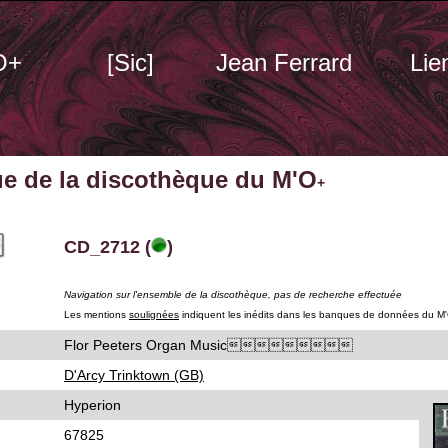
O+
[Sic]
Jean Ferrard
Lie
ue de la discothèque du M'O
+
CD_2712 (
)
Navigation sur l'ensemble de la discothèque, pas de recherche effectuée
Les mentions
soulignées
indiquent les inédits dans les banques de données du M
Flor Peeters Organ Music
D'Arcy Trinktown (GB)
Hyperion
67825