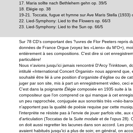
17. Maria sollte nach Bethlehem gehn op. 39/5
18. Elégie op. 38
19-21. Toccata, fugue et hymne sur Ave Maris Stella (1933) 
22. Lied-Symphony: Lied to the Flowers op. 66/3
23. Lied-Symphony: Lied to the Sun op. 66/5
Sur 78 CD's comportant des ?uvres de Flor Peeters repris 
données de France Orgue (voyez les «Liens» du M'O+), moi
entièrement à ses compositions. C'est dire si cet enregistre
particulière!
Nous n'avions jusqu'ici jamais rencontré D'Arcy Trinktown, d
intitulé «International Concert Organist» nous apprend que, esp
souhaité être lié à une position d'organiste d'église ou de ca
juger par son site, mis à part un enregistrement video, ceci 
C'est dans la poignante
Élégie
composée en 1935 suite à la 
compositeur que l'on comprend ce qui manque à cet enregis
un peu rapprochée, conjuguée aux sonorités très «néo-baroq
n'apportent pas la qualité de poésie requise par cette musiqu
l'interprète ne résiste pas à l'envie de jouer parfois vite, au
d'articulation (Toccatas de la
Suite modale
et de l'opus 28). O
on doit aussi regretter les lacunes dans son accord. Les pr
avaient habitués jusqu'ici a plus de soin; en général, on ac