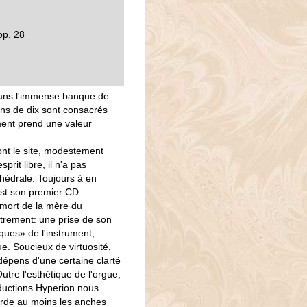
op. 28
dans l'immense banque de
ns de dix sont consacrés
ment prend une valeur
ont le site, modestement
rit libre, il n'a pas
thédrale. Toujours à en
est son premier CD.
mort de la mère du
trement: une prise de son
ues» de l'instrument,
e. Soucieux de virtuosité,
x dépens d'une certaine clarté
utre l'esthétique de l'orgue,
oductions Hyperion nous
corde au moins les anches