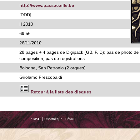
http://www.passacaille.be
[DDD]
II 2010
69:56
26/11/2010
28 pages + 4 pages de Digipack (GB, F, D); pas de photo de 
composition, pas de registrations
Bologna, San Petronio (2 orgues)
Girolamo Frescobaldi
Retour à la liste des disques
Le
M'O
+ ⎢ Discothèque - Détail