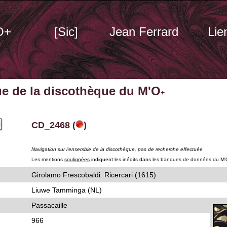
O+
[Sic]
Jean Ferrard
Lie
ue de la discothèque du M'O
+
CD_2468 (
)
Navigation sur l'ensemble de la discothèque, pas de recherche effectuée
Les mentions
soulignées
indiquent les inédits dans les banques de données du M'
Girolamo Frescobaldi. Ricercari (1615)
Liuwe Tamminga (NL)
Passacaille
966