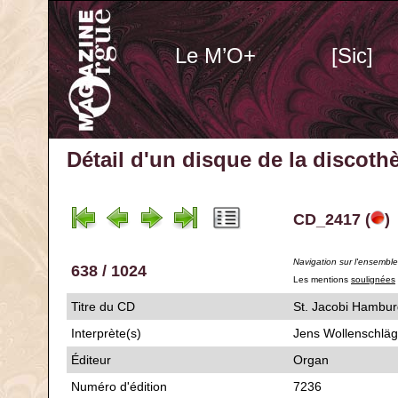
Le M’O+
[Sic]
Détail d'un disque de la discot
CD_2417 (
)
Navigation sur l'ensembl
638 / 1024
Les mentions
soulignées
Titre du CD
St. Jacobi Hambur
Interprète(s)
Jens Wollenschläg
Éditeur
Organ
Numéro d'édition
7236