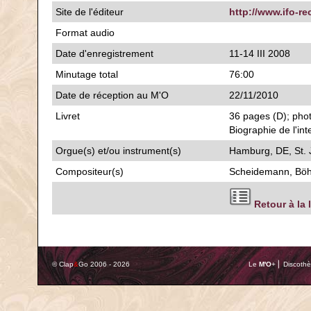
Site de l'éditeur
http://www.ifo-re
Format audio
Date d'enregistrement
11-14 III 2008
Minutage total
76:00
Date de réception au M'O
22/11/2010
Livret
36 pages (D); photo
Biographie de l'int
Orgue(s) et/ou instrument(s)
Hamburg, DE, St. 
Compositeur(s)
Scheidemann, Böhm
Retour à la 
© Clap
&
Go 2006 - 2026
Le
M'O
+ ⎢ Discothè