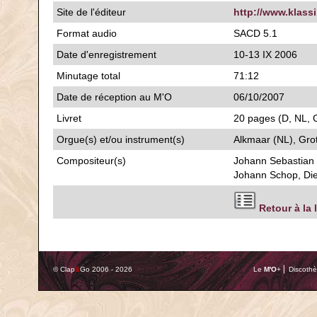
Site de l'éditeur
http://www.klass
Format audio
SACD 5.1
Date d'enregistrement
10-13 IX 2006
Minutage total
71:12
Date de réception au M'O
06/10/2007
Livret
20 pages (D, NL, G
Orgue(s) et/ou instrument(s)
Alkmaar (NL), Gro
Compositeur(s)
Johann Sebastian 
Johann Schop, Die
Retour à la 
© Clap
&
Go 2006 - 2026
Le
M'O
+ ⎢ Discothè