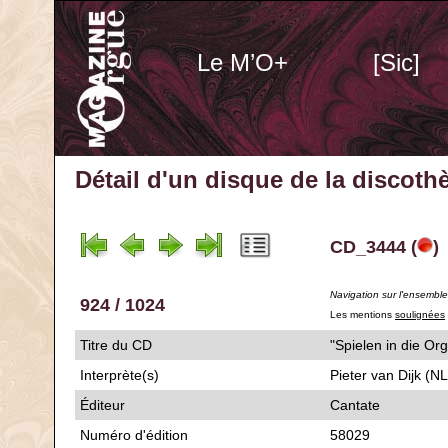
Le M’O+
[Sic]
Détail d'un disque de la discot
CD_3444 (
)
Navigation sur l'ensembl
924 / 1024
Les mentions
soulignées
Titre du CD
"Spielen in die 
Interprète(s)
Pieter van Dijk (N
Éditeur
Cantate
Numéro d'édition
58029