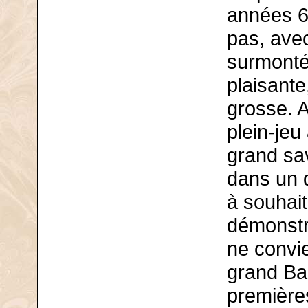
années 6
pas, ave
surmonté
plaisante
grosse. 
plein-jeu
grand sav
dans un d
à souhait.
démonstra
ne convie
grand Bac
premières