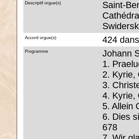
Saint-Be
Descriptif orgue(s)
Cathédra
Swiderski
424 dans
Accord orgue(s)
Johann S
Programme
1. Prael
2. Kyrie,
3. Christ
4. Kyrie,
5. Allein
6. Dies 
678
7. Wir gl