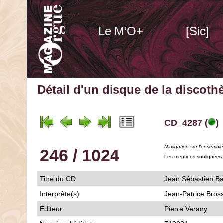
Le M’O+
[Sic]
Détail d'un disque de la discot
CD_4287 (
)
Navigation sur l'ensembl
246 / 1024
Les mentions
soulignées
Titre du CD
Jean Sébastien Ba
Interprète(s)
Jean-Patrice Bros
Éditeur
Pierre Verany