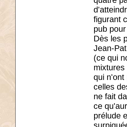
quatre pa
d'atteind
figurant 
pub pour 
Dès les 
Jean-Patr
(ce qui 
mixtures
qui n'ont
celles d
ne fait d
ce qu'aur
prélude e
surpiqué