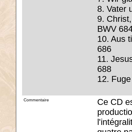
8. Vater
9. Chris
BWV 68
10. Aus t
686
11. Jesu
688
12. Fug
Ce CD es
Commentaire
producti
l'intégral