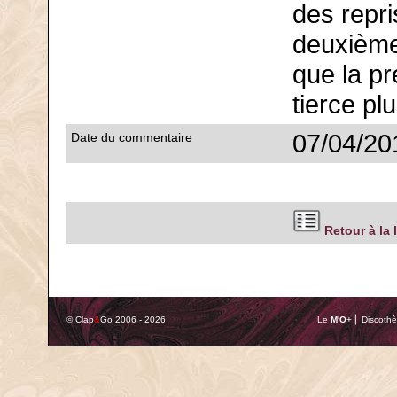
des repri
deuxième
que la pr
tierce pl
07/04/20
Date du commentaire
Retour à la 
© Clap
&
Go 2006 - 2026
Le
M'O
+ ⎢ Discothè