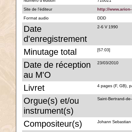
Numéro d'édition
710021
Site de l'éditeur
http://www.arion
Format audio
DDD
Date
2-6 V 1990
d'enregistrement
Minutage total
[57:03]
Date de réception
23/03/2010
au M'O
Livret
4 pages (F, GB), p
Orgue(s) et/ou
Saint-Bertrand-d
instrument(s)
Compositeur(s)
Johann Sebastian