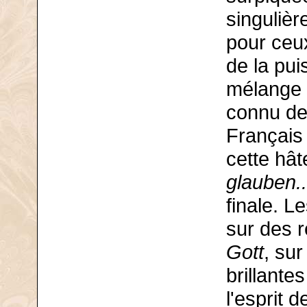
singulièr
pour ceux
de la pui
mélange 
connu de
Français
cette hât
glauben..
finale. L
sur des re
Gott
, su
brillante
l'esprit 