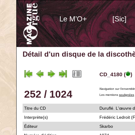
Le M’O+
[Sic]
Détail d'un disque de la discot
CD_4180 (
)
Navigation sur l'ensembl
252 / 1024
Les mentions
soulignées
Titre du CD
Duruflé. L'œuvre 
Interprète(s)
Frédéric Ledroit (
Éditeur
Skarbo