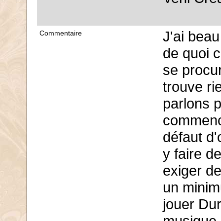
J'ai beau 
Commentaire
de quoi c
se procur
trouve r
parlons 
commence 
défaut d'
y faire d
exiger de
un minim
jouer Dur