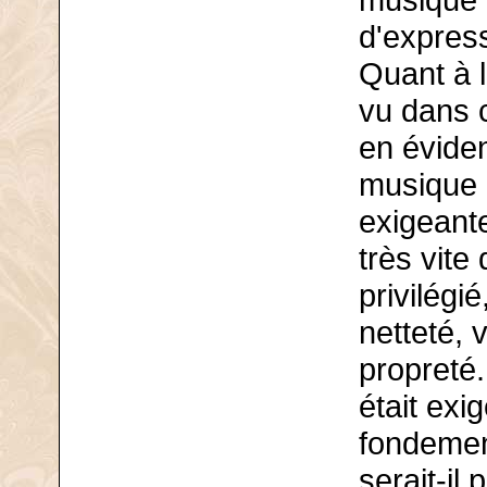
musique e
d'express
Quant à l
vu dans 
en éviden
musique 
exigeante
très vite 
privilégié
netteté, 
propreté
était exi
fondemen
serait-il