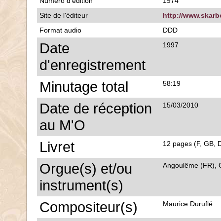
Numéro d'édition
1974
Site de l'éditeur
http://www.skarbo
Format audio
DDD
Date
1997
d'enregistrement
Minutage total
58:19
Date de réception
15/03/2010
au M'O
Livret
12 pages (F, GB, D
Orgue(s) et/ou
Angoulême (FR), C
instrument(s)
Compositeur(s)
Maurice Duruflé