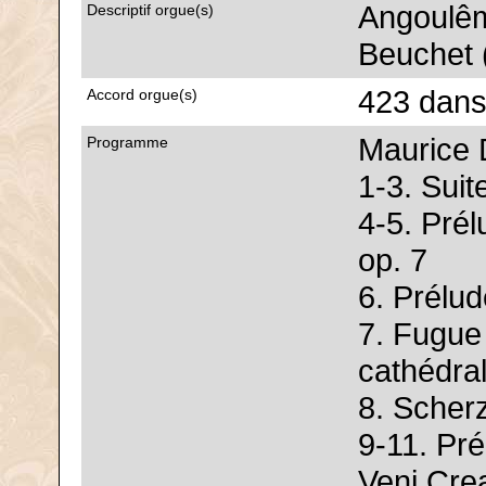
Angoulêm
Descriptif orgue(s)
Beuchet (
423 dans
Accord orgue(s)
Maurice 
Programme
1-3. Suit
4-5. Prél
op. 7
6. Prélud
7. Fugue 
cathédra
8. Scher
9-11. Pré
Veni Crea