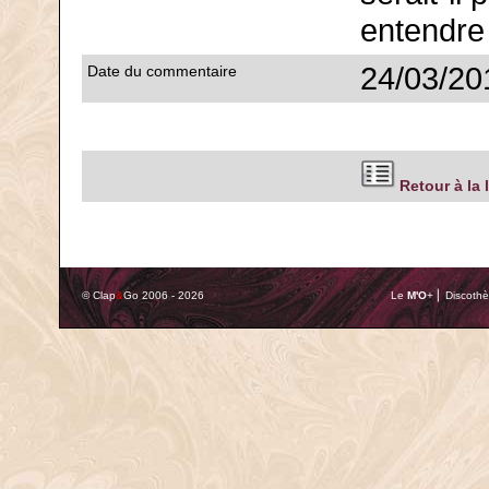
entendre
24/03/20
Date du commentaire
Retour à la 
© Clap
&
Go 2006 - 2026
Le
M'O
+ ⎢ Discothè