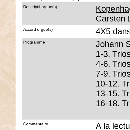
Kopenhag
Descriptif orgue(s)
Carsten 
4X5 dans
Accord orgue(s)
Johann S
Programme
1-3. Tri
4-6. Tri
7-9. Tri
10-12. T
13-15. T
16-18. T
À la lec
Commentaire