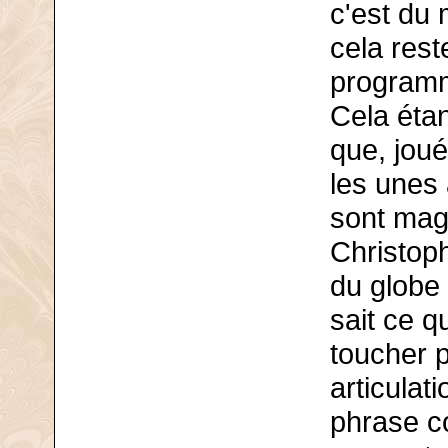
c'est du 
cela res
programm
Cela étan
que, jou
les unes 
sont magn
Christoph
du globe 
sait ce q
toucher pa
articulat
phrase c