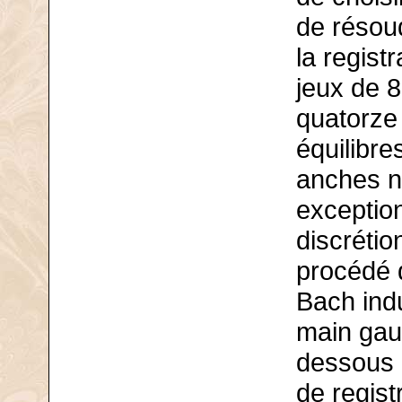
de résoud
la regist
jeux de 8
quatorze 
équilibre
anches ni
exceptio
discréti
procédé q
Bach indu
main gau
dessous 
de regist