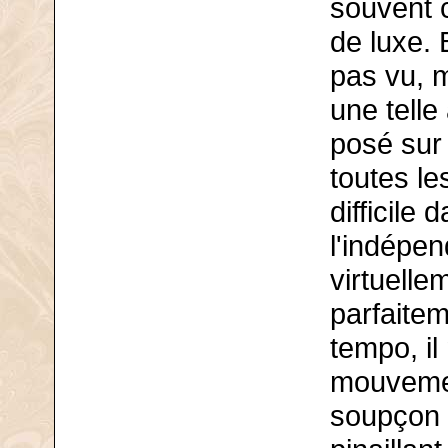
souvent 
de luxe. 
pas vu, m
une telle
posé sur 
toutes le
difficile 
l'indépen
virtuelle
parfaitem
tempo, i
mouvement
soupçon t