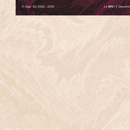
© Clap
&
Go 2006 - 2026
Le
M'O
+ ⎢ Discothè