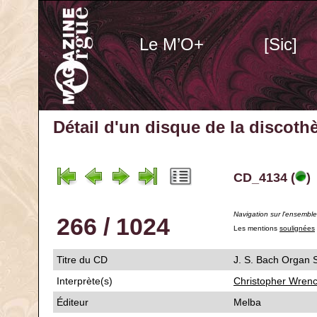
Le M’O+
[Sic]
Détail d'un disque de la discot
CD_4134 (
)
Navigation sur l'ensembl
266 / 1024
Les mentions
soulignées
Titre du CD
J. S. Bach Organ
Interprète(s)
Christopher Wren
Éditeur
Melba