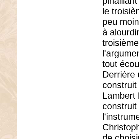
pinaillan
le trois
peu moins
à alourdi
troisième
l'argumen
tout écout
Derrière
construit
Lambert 
construit
l'instrume
Christoph
de choisi