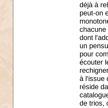
déjà à re
peut-on 
monotone
chacune e
dont l'a
un pensum
pour comp
écouter l
rechigner
à l'issue
réside d
catalogu
de trios, 