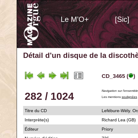
Le M’O+
[Sic]
Détail d'un disque de la discot
CD_3465 (
)
Navigation sur l'ensembl
282 / 1024
Les mentions
soulignées
Titre du CD
Lefébure-Wély. Or
Interprète(s)
Richard Lea (GB)
Éditeur
Priory