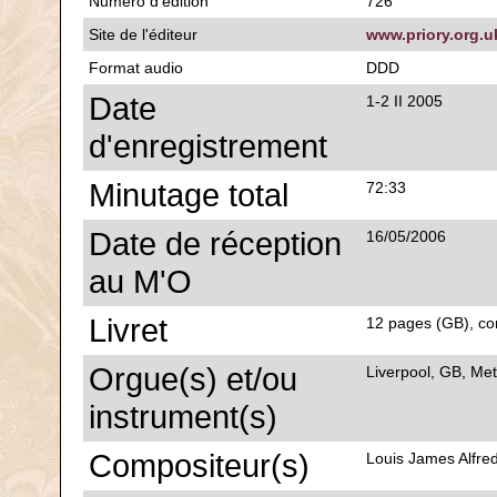
Numéro d'édition
726
Site de l'éditeur
www.priory.org.u
Format audio
DDD
Date
1-2 II 2005
d'enregistrement
Minutage total
72:33
Date de réception
16/05/2006
au M'O
Livret
12 pages (GB), com
Orgue(s) et/ou
Liverpool, GB, Met
instrument(s)
Compositeur(s)
Louis James Alfre