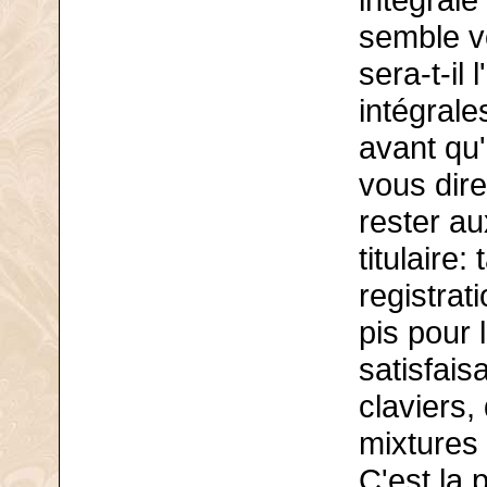
intégrale
semble vo
sera-t-il 
intégrale
avant qu'
vous dir
rester au
titulaire:
registrat
pis pour 
satisfais
claviers,
mixtures 
C'est la 