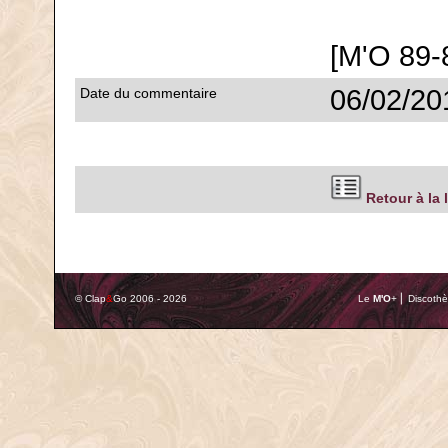
[M'O 89-
06/02/20
Date du commentaire
Retour à la 
© Clap
&
Go 2006 - 2026
Le
M'O
+ ⎢ Discothè