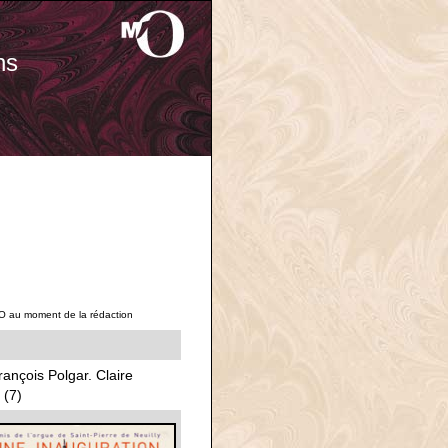
ns
'O au moment de la rédaction
rançois Polgar. Claire
 (7)