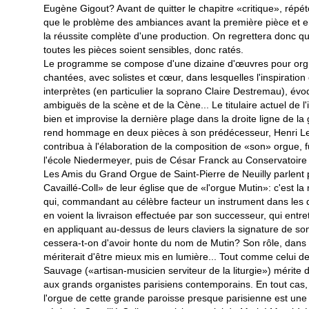
Eugène Gigout? Avant de quitter le chapitre «critique», répé
que le problème des ambiances avant la première pièce et ent
la réussite complète d'une production. On regrettera donc que
toutes les pièces soient sensibles, donc ratés.
Le programme se compose d'une dizaine d'œuvres pour orgu
chantées, avec solistes et cœur, dans lesquelles l'inspiration
interprètes (en particulier la soprano Claire Destremau), év
ambiguës de la scène et de la Cène... Le titulaire actuel de l'
bien et improvise la dernière plage dans la droite ligne de la
rend hommage en deux pièces à son prédécesseur, Henri Leto
contribua à l'élaboration de la composition de «son» orgue, 
l'école Niedermeyer, puis de César Franck au Conservatoire 
Les Amis du Grand Orgue de Saint-Pierre de Neuilly parlent 
Cavaillé-Coll» de leur église que de «l'orgue Mutin»: c'est l
qui, commandant au célèbre facteur un instrument dans les 
en voient la livraison effectuée par son successeur, qui entret
en appliquant au-dessus de leurs claviers la signature de s
cessera-t-on d'avoir honte du nom de Mutin? Son rôle, dans 
mériterait d'être mieux mis en lumière... Tout comme celui de 
Sauvage («artisan-musicien serviteur de la liturgie») mérite 
aux grands organistes parisiens contemporains. En tout cas, q
l'orgue de cette grande paroisse presque parisienne est une