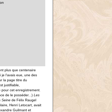
ion
ent plus que centenaire
 je l'avais eue, une des
r la page titre du
 justifiable,
é pour cet enregistrement.
ance de le posséder...)
Les
a Seine
de Félix Raugel
laire, Henri Letocart, avait
lexandre Guilmant et