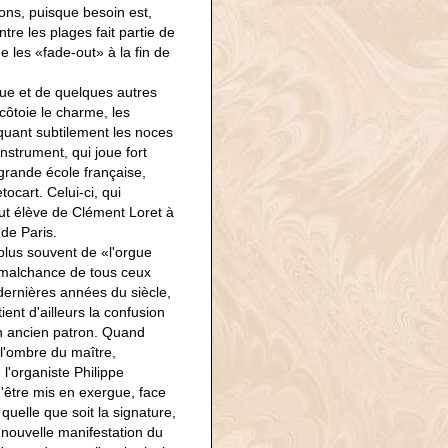
tons, puisque besoin est,
re les plages fait partie de
 les «fade-out» à la fin de
e et de quelques autres
 côtoie le charme, les
oquant subtilement les noces
instrument, qui joue fort
 grande école française,
cart. Celui-ci, qui
fut élève de Clément Loret à
de Paris.
plus souvent de «l'orgue
a malchance de tous ceux
dernières années du siècle,
ient d'ailleurs la confusion
on ancien patron. Quand
l'ombre du maître,
l'organiste Philippe
d'être mis en exergue, face
uelle que soit la signature,
 nouvelle manifestation du