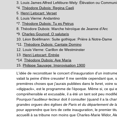
3. Louis James Alfred Lefébure-Wely: Élévation ou Commun
*4.
Théodore Dubois: Regina Caeli
5.
Henri Letocart: Verset
6. Louis Vierne: Andantino
*7.
Théodore Dubois: Tu es Petrus
8. Théodore Dubois: Marche héroïque de Jeanne d'Arc
*9.
Charles Gounod: O salutaris
10. Léon Boëllmann: Suite gothique: Prière à Notre-Dame
*11.
Théodore Dubois: Cantate Domino
12. Louis Vierne: Carillon de Westminster
13.
Henri Letocart: Entrée
*14.
Théodore Dubois: Ave Maria
15.
Philippe Sauvage: Improvisation 1900
L'idée de reconstituer le concert d'inauguration d'un instrum
valait la peine d'être creusée! Il me semble cependant que, si
premières choses que j'aurais publiées dans le livret, voire su
«digipack», est le programme de l'époque. Même si, ce qui est
compréhensible et excusable, il a été un tant soit peu modifi
Pourquoi l'auditeur-lecteur doit il consulter (quand il a la ch
grandes orgues des églises de Paris et du département de l
pour apprendre que lors de cette inauguration, le premier titu
accueilli à sa tribune non moins que Charles-Marie Widor, A