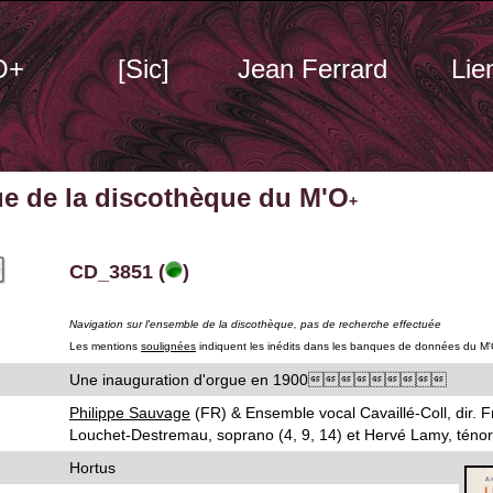
O+
[Sic]
Jean Ferrard
Lie
ue de la discothèque du M'O
+
CD_3851 (
)
Navigation sur l'ensemble de la discothèque, pas de recherche effectuée
Les mentions
soulignées
indiquent les inédits dans les banques de données du M
Une inauguration d'orgue en 1900
Philippe Sauvage
(FR) & Ensemble vocal Cavaillé-Coll, dir. F
Louchet-Destremau, soprano (4, 9, 14) et Hervé Lamy, ténor
Hortus