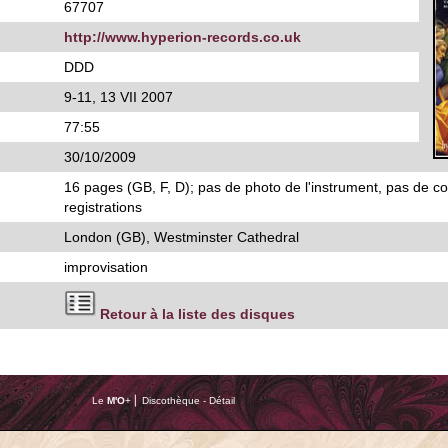
67707
http://www.hyperion-records.co.uk
DDD
9-11, 13 VII 2007
77:55
30/10/2009
16 pages (GB, F, D); pas de photo de l'instrument, pas de c
registrations
London (GB), Westminster Cathedral
improvisation
Retour à la liste des disques
Le
M'O
+ ⎢ Discothèque - Détail