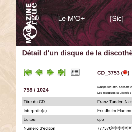
Le M’O+
[Sic]
Détail d'un disque de la discot
CD_3753 (
)
Navigation sur l'ensembl
758 / 1024
Les mentions
soulignées
Titre du CD
Franz Tunder. 
Interprète(s)
Friedhelm Flamme
Éditeur
cpo
Numéro d'édition
777370