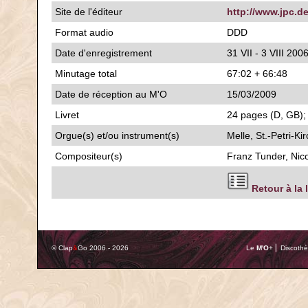
Site de l'éditeur
http://www.jpc.d
Format audio
DDD
Date d'enregistrement
31 VII - 3 VIII 200
Minutage total
67:02 + 66:48
Date de réception au M'O
15/03/2009
Livret
24 pages (D, GB); 
Orgue(s) et/ou instrument(s)
Melle, St.-Petri-Ki
Compositeur(s)
Franz Tunder, Nic
Retour à la 
© Clap
&
Go 2006 - 2026
Le
M'O
+ ⎢ Discothè