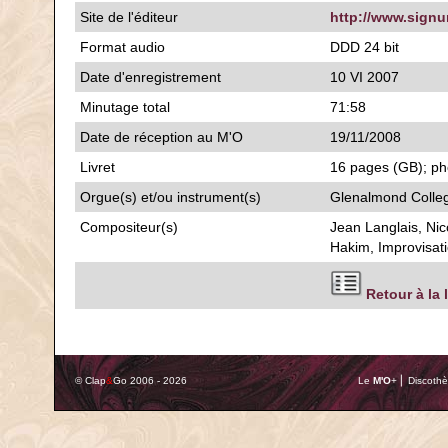
Site de l'éditeur
http://www.sign
Format audio
DDD 24 bit
Date d'enregistrement
10 VI 2007
Minutage total
71:58
Date de réception au M'O
19/11/2008
Livret
16 pages (GB); pho
Orgue(s) et/ou instrument(s)
Glenalmond Colle
Compositeur(s)
Jean Langlais, Nic
Hakim, Improvisat
Retour à la 
© Clap
&
Go 2006 - 2026
Le
M'O
+ ⎢ Discothè