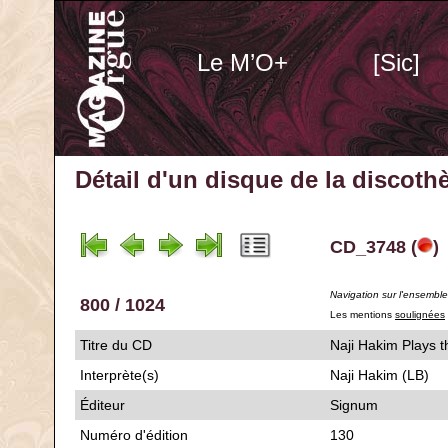
Le M’O+
[Sic]
Détail d'un disque de la discot
CD_3748 (
)
Navigation sur l'ensembl
800 / 1024
Les mentions
soulignées
Titre du CD
Naji Hakim Pla
Interprète(s)
Naji Hakim (LB)
Éditeur
Signum
Numéro d'édition
130