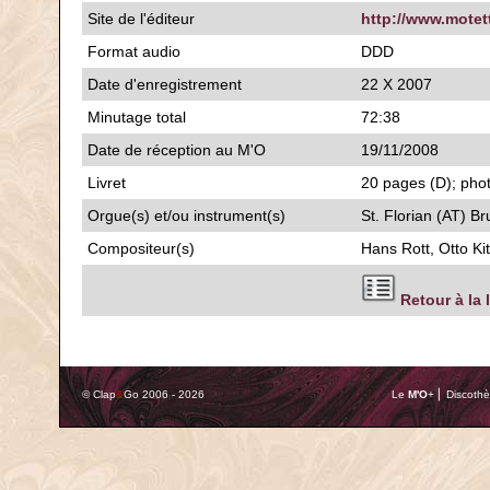
Site de l'éditeur
http://www.motet
Format audio
DDD
Date d'enregistrement
22 X 2007
Minutage total
72:38
Date de réception au M'O
19/11/2008
Livret
20 pages (D); phot
Orgue(s) et/ou instrument(s)
St. Florian (AT) B
Compositeur(s)
Hans Rott, Otto Ki
Retour à la 
© Clap
&
Go 2006 - 2026
Le
M'O
+ ⎢ Discothè