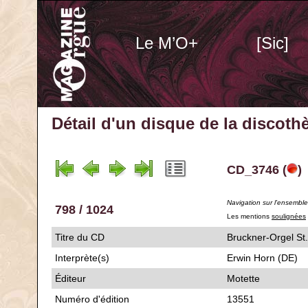
Le M’O+
[Sic]
Détail d'un disque de la discot
CD_3746 (
)
Navigation sur l'ensembl
798 / 1024
Les mentions
soulignées
Titre du CD
Bruckner-Orgel
Interprète(s)
Erwin Horn (DE)
Éditeur
Motette
Numéro d'édition
13551