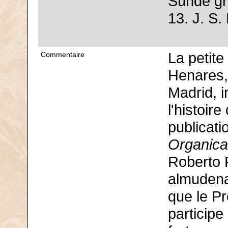
Sünde g
13. J. S
La petite 
Commentaire
Henares,
Madrid, i
l'histoir
publicat
Organica
Roberto F
almudena 
que le P
participe