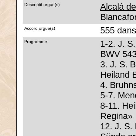
Alcalá d
Descriptif orgue(s)
Blancafor
555 dans
Accord orgue(s)
1-2. J. S
Programme
BWV 54
3. J. S.
Heiland
4. Bruhn
5-7. Men
8-11. Hei
Regina»
12. J. S.