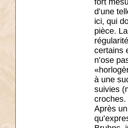
fort mesu
d'une tel
ici, qui 
pièce. L
régularit
certains 
n'ose pa
«horlogèr
à une su
suivies (
croches.
Après u
qu'expres