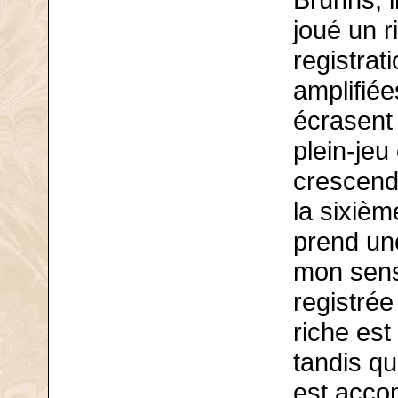
Bruhns, i
joué un r
registrat
amplifié
écrasent
plein-jeu
crescend
la sixiè
prend un
mon sens
registrée
riche est
tandis qu
est acco