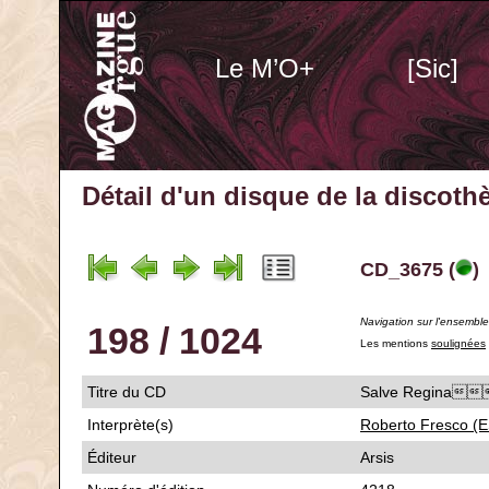
Le M’O+
[Sic]
Détail d'un disque de la discot
CD_3675 (
)
Navigation sur l'ensembl
198 / 1024
Les mentions
soulignées
Titre du CD
Salve Regin
Interprète(s)
Roberto Fresco (E
Éditeur
Arsis