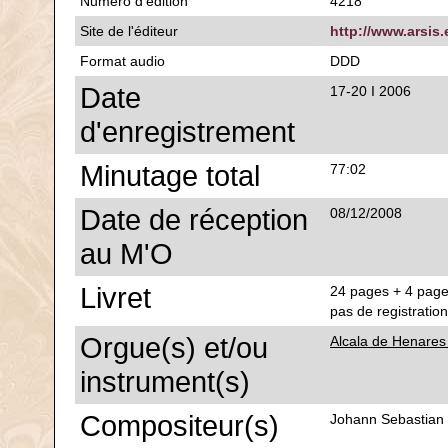
Numéro d'édition
4218
Site de l'éditeur
http://www.arsis.
Format audio
DDD
Date
17-20 I 2006
d'enregistrement
Minutage total
77:02
Date de réception
08/12/2008
au M'O
Livret
24 pages + 4 pages
pas de registratio
Orgue(s) et/ou
Alcala de Henares
instrument(s)
Compositeur(s)
Johann Sebastian 