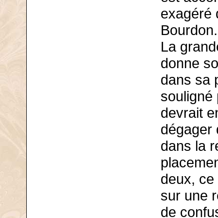
exagéré d
Bourdon.
La grande
donne son
dans sa p
souligné 
devrait 
dégager 
dans la r
placemen
deux, ce
sur une r
de confu