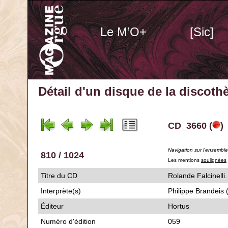
Le M’O+
[Sic]
Détail d'un disque de la discot
CD_3660 (
)
Navigation sur l'ensembl
810 / 1024
Les mentions
soulignées
Titre du CD
Rolande Falcin
Interprète(s)
Philippe Brandeis (
Éditeur
Hortus
Numéro d'édition
059