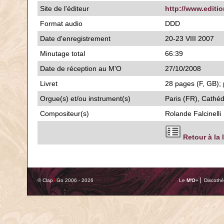
Site de l'éditeur
http://www.editi
Format audio
DDD
Date d'enregistrement
20-23 VIII 2007
Minutage total
66:39
Date de réception au M'O
27/10/2008
Livret
28 pages (F, GB); 
Orgue(s) et/ou instrument(s)
Paris (FR), Cathéd
Compositeur(s)
Rolande Falcinelli
Retour à la 
© Clap
&
Go 2006 - 2026
Le
M'O
+ ⎢ Discothè