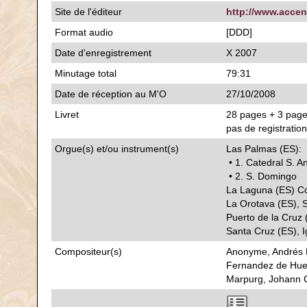
Site de l'éditeur
http://www.accen
Format audio
[DDD]
Date d'enregistrement
X 2007
Minutage total
79:31
Date de réception au M'O
27/10/2008
Livret
28 pages + 3 pages
pas de registratio
Orgue(s) et/ou instrument(s)
Las Palmas (ES):
• 1. Catedral S. A
• 2. S. Domingo
La Laguna (ES) Co
La Orotava (ES), 
Puerto de la Cruz
Santa Cruz (ES), I
Compositeur(s)
Anonyme, Andrés L
Fernandez de Huete
Marpurg, Johann C