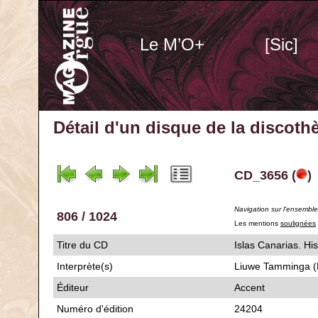
Le M’O+
[Sic]
Détail d'un disque de la discot
CD_3656 (
)
Navigation sur l'ensembl
806 / 1024
Les mentions
soulignées
Titre du CD
Islas Canarias.
Interprète(s)
Liuwe Tamminga (
Éditeur
Accent
Numéro d'édition
24204