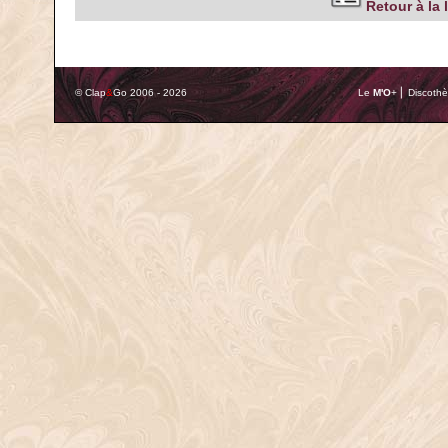
Retour à la 
© Clap
&
Go 2006 - 2026
Le
M'O
+ ⎢ Discothè