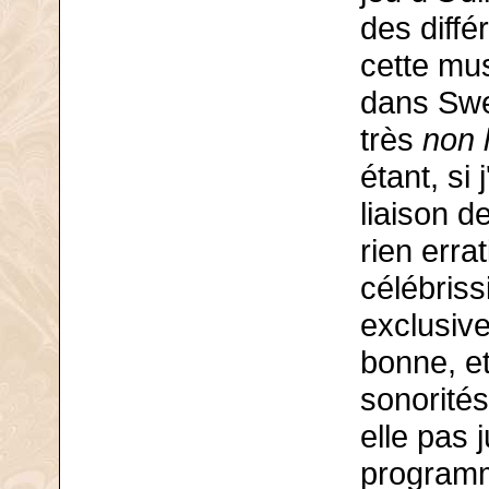
des diffé
cette mus
dans Swee
très
non 
étant, si
liaison 
rien erra
célébriss
exclusive
bonne, et
sonorités
elle pas 
programm