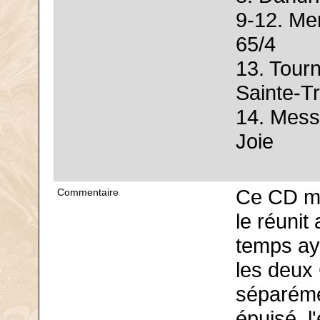
9-12. Me
65/4
13. Tour
Sainte-Tr
14. Mess
Joie
Ce CD m'
Commentaire
le réunit
temps ay
les deux
séparémen
épuisé, l'