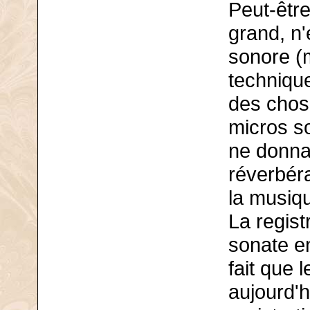
Peut-être
grand, n'
sonore (
technique
des chose
micros so
ne donnan
réverbéra
la musiq
La regis
sonate en
fait que 
aujourd'