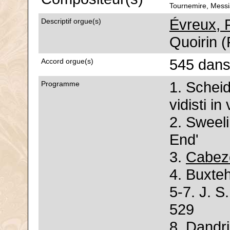
Tournemire, Mess
Évreux, 
Descriptif orgue(s)
Quoirin 
545 dans
Accord orgue(s)
1. Schei
Programme
vidisti in 
2. Sweel
End'
3.
Cabezo
4. Buxte
5-7. J. 
529
8. Dandr