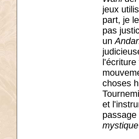
jeux util
part, je 
pas justi
un
Andan
judicieus
l'écritur
mouvemen
choses h
Tournemir
et l'inst
passage f
mystique