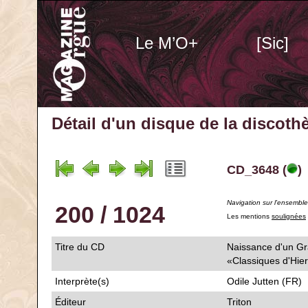
Le M’O+
[Sic]
Détail d'un disque de la discot
CD_3648 (
)
Navigation sur l'ensembl
200 / 1024
Les mentions
soulignées
Titre du CD
Naissance d'un Gra
«Classiques d'Hie
Interprète(s)
Odile Jutten (FR)
Éditeur
Triton