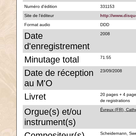
Numéro d'édition
331153
Site de l'éditeur
http://www.disqu
Format audio
DDD
Date
2008
d'enregistrement
Minutage total
71:55
Date de réception
23/09/2008
au M'O
Livret
20 pages + 4 pages
de registrations
Orgue(s) et/ou
Évreux (FR), Cat
instrument(s)
Compositeur(s)
Scheidemann, Swee