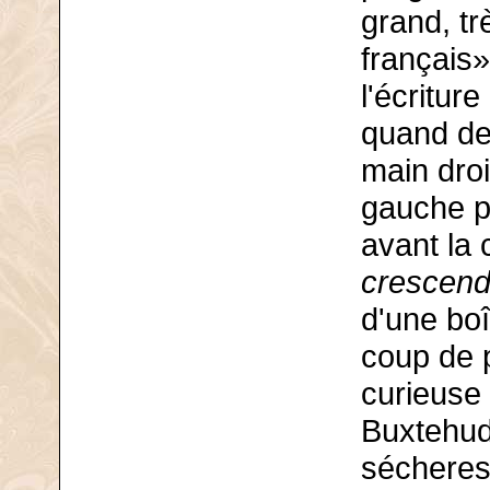
grand, t
français
l'écritur
quand de
main droi
gauche pe
avant la 
crescend
d'une bo
coup de 
curieuse 
Buxtehude
sécheress