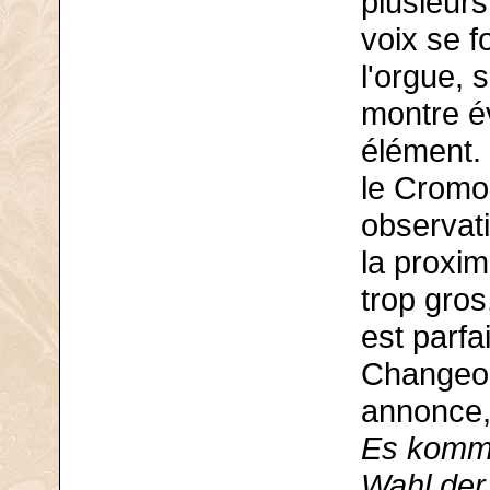
plusieurs
voix se f
l'orgue, 
montre é
élément. 
le Cromo
observati
la proxim
trop gros
est parfai
Changeon
annonce, 
Es kommt
Wahl der 