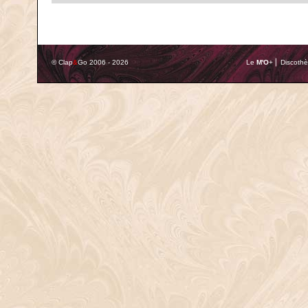
© Clap
&
Go 2006 - 2026
Le
M'O
+ ⎢ Discothè