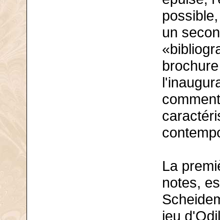
possible
un second
«bibliog
brochure 
l'inaugur
commenta
caractéri
contempo
La premi
notes, es
Scheidem
jeu d'Odi