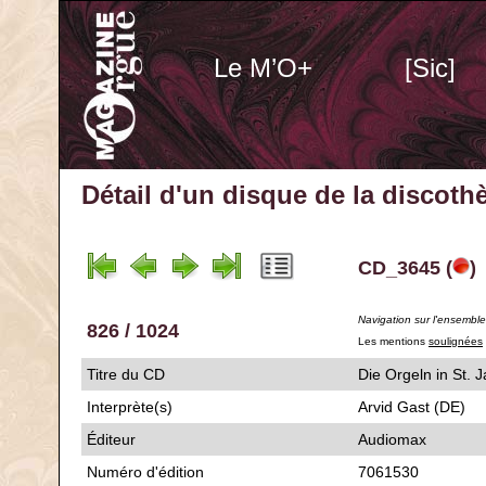
Le M’O+
[Sic]
Détail d'un disque de la discot
CD_3645 (
)
Navigation sur l'ensembl
826 / 1024
Les mentions
soulignées
Titre du CD
Die Orgeln in 
Interprète(s)
Arvid Gast (DE)
Éditeur
Audiomax
Numéro d'édition
7061530