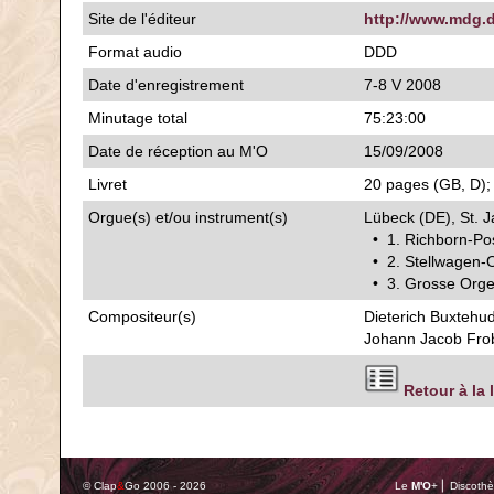
Site de l'éditeur
http://www.mdg.
Format audio
DDD
Date d'enregistrement
7-8 V 2008
Minutage total
75:23:00
Date de réception au M'O
15/09/2008
Livret
20 pages (GB, D); 
Orgue(s) et/ou instrument(s)
Lübeck (DE), St. J
• 1. Richborn-Pos
• 2. Stellwagen-
• 3. Grosse Orge
Compositeur(s)
Dieterich Buxtehu
Johann Jacob Fro
Retour à la 
© Clap
&
Go 2006 - 2026
Le
M'O
+ ⎢ Discothè