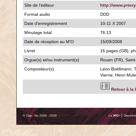
Site de l'éditeur
http://www.priory
Format audio
DDD
Date d'enregistrement
10-11 X 2007
Minutage total
76:13
Date de réception au M'O
15/09/2008
Livret
16 pages (GB); pho
Orgue(s) et/ou instrument(s)
Rouen (FR), Sain
Compositeur(s)
Léon Boëllmann, 
Vierne, Henri Mul
Retour à la 
© Clap
&
Go 2006 - 2026
Le
M'O
+ ⎢ Discothè