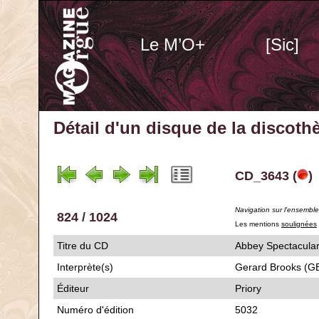
Le M’O+
[Sic]
Détail d'un disque de la discot
CD_3643 (
)
Navigation sur l'ensembl
824 / 1024
Les mentions
soulignées
Titre du CD
Abbey Specta
Interprète(s)
Gerard Brooks (G
Éditeur
Priory
Numéro d'édition
5032