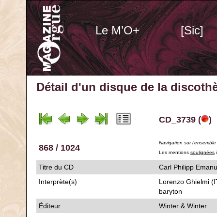
Le M’O+
[Sic]
Détail d'un disque de la discot
CD_3739 (
)
Navigation sur l'ensemble
868 / 1024
Les mentions
soulignées
i
Titre du CD
Carl Philipp E
Interprète(s)
Lorenzo Ghielmi (I
baryton
Éditeur
Winter & Winter