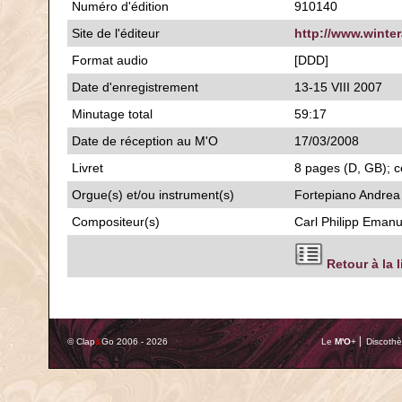
Numéro d'édition
910140
Site de l'éditeur
http://www.winte
Format audio
[DDD]
Date d'enregistrement
13-15 VIII 2007
Minutage total
59:17
Date de réception au M'O
17/03/2008
Livret
8 pages (D, GB); ce
Orgue(s) et/ou instrument(s)
Fortepiano Andrea 
Compositeur(s)
Carl Philipp Eman
Retour à la 
© Clap
&
Go 2006 - 2026
Le
M'O
+ ⎢ Discothè