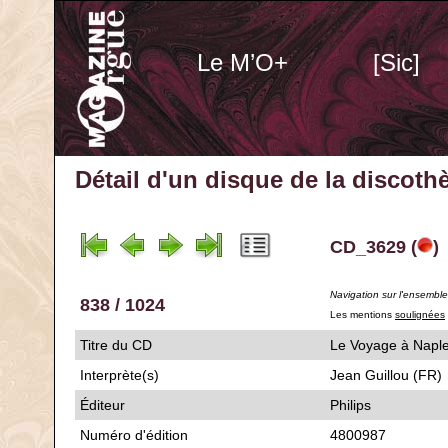
Le M’O+
[Sic]
Détail d'un disque de la discot
CD_3629 (
)
Navigation sur l'ensembl
838 / 1024
Les mentions
soulignées
Titre du CD
Le Voyage à 
Interprète(s)
Jean Guillou (FR)
Éditeur
Philips
Numéro d'édition
4800987