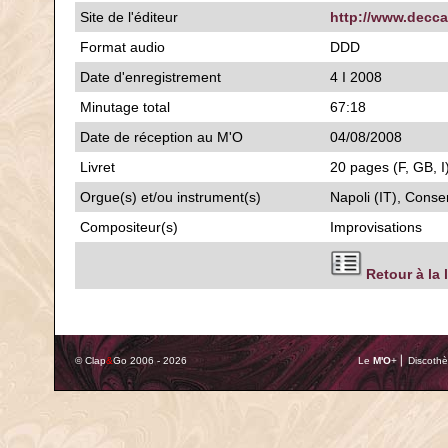
Site de l'éditeur
http://www.decc
Format audio
DDD
Date d'enregistrement
4 I 2008
Minutage total
67:18
Date de réception au M'O
04/08/2008
Livret
20 pages (F, GB, I
Orgue(s) et/ou instrument(s)
Napoli (IT), Conse
Compositeur(s)
Improvisations
Retour à la 
© Clap
&
Go 2006 - 2026
Le
M'O
+ ⎢ Discothè